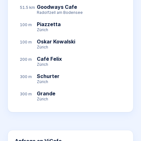
Goodways Cafe
51.5 km
Radolfzell am Bodensee
Piazzetta
100 m
Zürich
Oskar Kowalski
100 m
Zürich
Café Felix
200 m
Zürich
Schurter
300 m
Zürich
Grande
300 m
Zürich