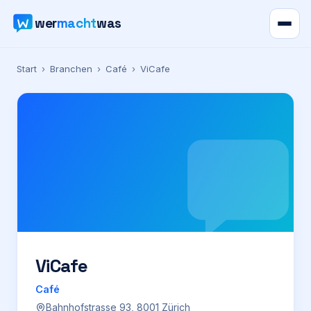
wer
macht
was
Verzeichnis
Start
›
Branchen
›
Café
›
ViCafe
Karte
News
Ratgeber
Werbung
Preise
ViCafe
Café
Für Firmen
Bahnhofstrasse 93, 8001 Zürich