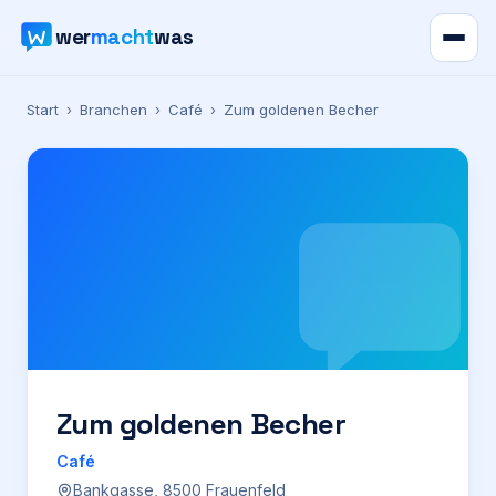
wer
macht
was
Verzeichnis
Start
›
Branchen
›
Café
›
Zum goldenen Becher
Karte
News
Ratgeber
Werbung
Preise
Zum goldenen Becher
Café
Für Firmen
Bankgasse, 8500 Frauenfeld