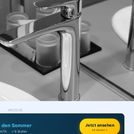
ANZEIGE
h den Sommer
Jetzt ansehen
auf Amazon →
 m³/h
·
✓
6 Stufen