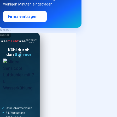
wenigen Minuten eingetragen.
Firma eintragen →
NZEIGE
ANZEIGE
PRODUKT-
wer
macht
was
TIPP
Kühl durch
den
Sommer
Ohne Abluftschlauch
7 L Wassertank