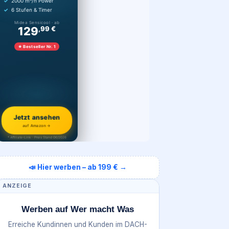
2000 m³/h Power
6 Stufen & Timer
Midea Sensicool · ab
129
,99 €
★ Bestseller Nr. 1
Jetzt ansehen
auf Amazon →
* Affiliate-Link · Preis Stand 06/2026
📣 Hier werben – ab 199 € →
ANZEIGE
Werben auf Wer macht Was
Erreiche Kundinnen und Kunden im DACH-