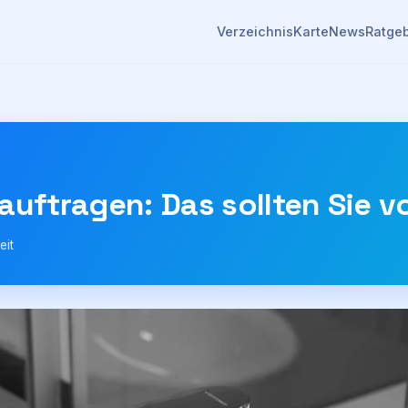
Verzeichnis
Karte
News
Ratge
auftragen: Das sollten Sie v
eit