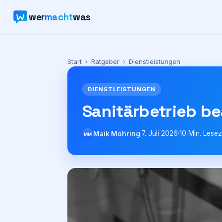
wer
macht
was
Start
›
Ratgeber
›
Dienstleistungen
DIENSTLEISTUNGEN
Sanitärbetrieb be
·
7. Juli 2026
·
10
Min. Lesez
Maik Möhring
MM