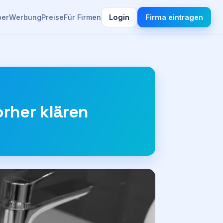
ber
Werbung
Preise
Für Firmen
Login
Firma eintragen
orher klären