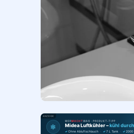
ANZEIGE
WER
MACHT
WAS · PRODUKT-TIPP
Midea Luftkühler –
kühl durc
❄
✓
Ohne Abluftschlauch
·
✓
7 L Tank
·
✓
2000