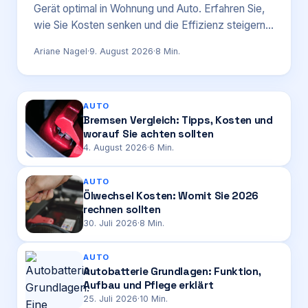
Gerät optimal in Wohnung und Auto. Erfahren Sie,
wie Sie Kosten senken und die Effizienz steigern.
Login
Stand: August 2026.
Ariane Nagel
·
9. August 2026
·
8
Min.
Firma eintragen
AUTO
Bremsen Vergleich: Tipps, Kosten und
worauf Sie achten sollten
4. August 2026
·
6
Min.
AUTO
Ölwechsel Kosten: Womit Sie 2026
rechnen sollten
30. Juli 2026
·
8
Min.
AUTO
Autobatterie Grundlagen: Funktion,
Aufbau und Pflege erklärt
25. Juli 2026
·
10
Min.