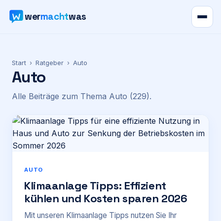
wer
macht
was
Verzeichnis
Start
›
Ratgeber
›
Auto
Auto
Karte
Alle Beiträge zum Thema
Auto
(229)
.
News
Ratgeber
Werbung
AUTO
Klimaanlage Tipps: Effizient
Preise
kühlen und Kosten sparen 2026
Für Firmen
Mit unseren Klimaanlage Tipps nutzen Sie Ihr