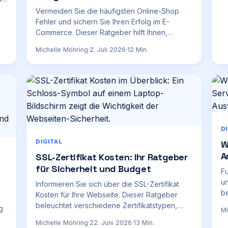
Vermeiden Sie die häufigsten Online-Shop
Fehler und sichern Sie Ihren Erfolg im E-
Commerce. Dieser Ratgeber hilft Ihnen,
technische, rechtliche und UX-Fallen zu
Michelle Möhring
·
2. Juli 2026
·
12
Min.
umgehen.
D
DIGITAL
W
A
SSL-Zertifikat Kosten: Ihr Ratgeber
für Sicherheit und Budget
F
un
Informieren Sie sich über die SSL-Zertifikat
be
Kosten für Ihre Webseite. Dieser Ratgeber
Ko
beleuchtet verschiedene Zertifikatstypen,
g
Mi
Ho
kostenlose Optionen und Sparpotenziale.
Michelle Möhring
·
22. Juni 2026
·
13
Min.