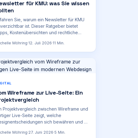
ewsletter für KMU: was Sie wissen
ollten
fahren Sie, warum ein Newsletter für KMU
verzichtbar ist. Dieser Ratgeber bietet
pps, Kostenübersichten und rechtliche
nweise für Ihr E-Mail-Marketing.
chelle Möhring
·
12. Juli 2026
·
11
Min.
IGITAL
om Wireframe zur Live-Seite: Ein
rojektvergleich
n Projektvergleich zwischen Wireframe und
rtiger Live-Seite zeigt, welche
esignentscheidungen sich bewähren und wo
npassungen nötig werden.
chelle Möhring
·
27. Juni 2026
·
5
Min.