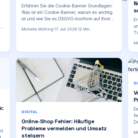
N
Erfahren Sie die Cookie-Banner Grundlagen:
s
Was ist ein Cookie-Banner, warum es wichtig
ist und wie Sie es DSGVO-konform auf Ihrer
Er
Website einrichten.
un
Michelle Möhring
·
17. Juli 2026
·
12
Min.
Ti
Hi
Mi
D
V
P
k:
Ei
DIGITAL
fe
Online-Shop Fehler: Häufige
D
Probleme vermeiden und Umsatz
A
rt
Mi
steigern
de