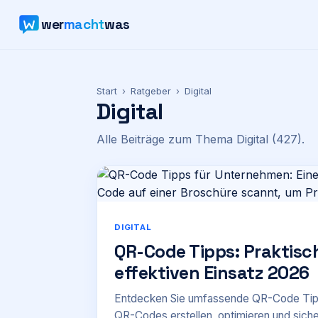
wer
macht
was
Start
›
Ratgeber
›
Digital
Digital
Alle Beiträge zum Thema
Digital
(427)
.
DIGITAL
QR-Code Tipps: Praktisc
effektiven Einsatz 2026
Entdecken Sie umfassende QR-Code Tipps 
QR-Codes erstellen, optimieren und sich