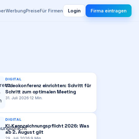
ber
Werbung
Preise
Für Firmen
Login
Firma eintragen
DIGITAL
Videokonferenz einrichten: Schritt für
Schritt zum optimalen Meeting
31. Juli 2026
·
12
Min.
DIGITAL
KI-Kennzeichnungspflicht 2026: Was
ab 2. August gilt
29. Juli 2026
·
9
Min.