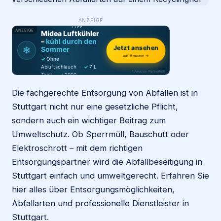
WAS ·
ANZEIGE
WER
MACHT
PRODUKT-
Login
TIPP
ANZEIGE
Midea Luftkühler
–
kühl durch den
❄
Jetzt ansehen
Sommer
Firma eintragen
auf Amazon →
✓
Ohne
Abluftschlauch
·
✓
7 L
* Amazon-Partnerlink
Tank
·
✓
2000
m³/h
·
✓
6 Stufen
Die fachgerechte Entsorgung von Abfällen ist in
Stuttgart nicht nur eine gesetzliche Pflicht,
sondern auch ein wichtiger Beitrag zum
Umweltschutz. Ob Sperrmüll, Bauschutt oder
Elektroschrott – mit dem richtigen
Entsorgungspartner wird die Abfallbeseitigung in
Stuttgart einfach und umweltgerecht. Erfahren Sie
hier alles über Entsorgungsmöglichkeiten,
Abfallarten und professionelle Dienstleister in
Stuttgart.