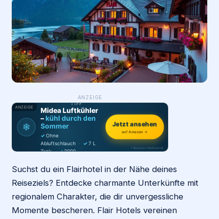
Login
Firma eintragen
WAS ·
ANZEIGE
WER
MACHT
PRODUKT-
TIPP
ANZEIGE
Midea Luftkühler
–
kühl durch den
Jetzt ansehen
❄
Sommer
auf Amazon →
✓
Ohne
Abluftschlauch
·
✓
7 L
* Amazon-Partnerlink
Tank
·
✓
2000
m³/h
·
✓
6 Stufen
Suchst du ein Flairhotel in der Nähe deines
Reiseziels? Entdecke charmante Unterkünfte mit
regionalem Charakter, die dir unvergessliche
Momente bescheren. Flair Hotels vereinen