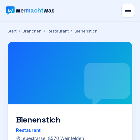
wer
macht
was
Verzeichnis
Start
›
Branchen
›
Restaurant
›
Bienenstich
Karte
News
Ratgeber
Werbung
Preise
Bienenstich
Restaurant
Für Firmen
Leuestrasse, 8570 Weinfelden