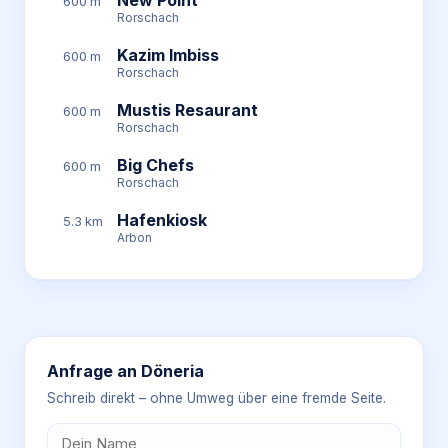
New Point
600 m
Rorschach
Kazim Imbiss
600 m
Rorschach
Mustis Resaurant
600 m
Rorschach
Big Chefs
600 m
Rorschach
Hafenkiosk
5.3 km
Arbon
Anfrage an
Döneria
Schreib direkt – ohne Umweg über eine fremde Seite.