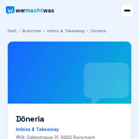
wer
macht
was
Verzeichnis
Start
›
Branchen
›
Imbiss & Takeaway
›
Döneria
Karte
News
Ratgeber
Werbung
Preise
Döneria
Imbiss & Takeaway
Für Firmen
St. Gallerstrasse 31, 9400 Rorschach