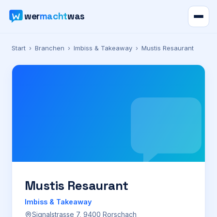
wer
macht
was
Verzeichnis
Start
›
Branchen
›
Imbiss & Takeaway
›
Mustis Resaurant
Karte
News
Ratgeber
Werbung
Preise
Mustis Resaurant
Imbiss & Takeaway
Für Firmen
Signalstrasse 7, 9400 Rorschach