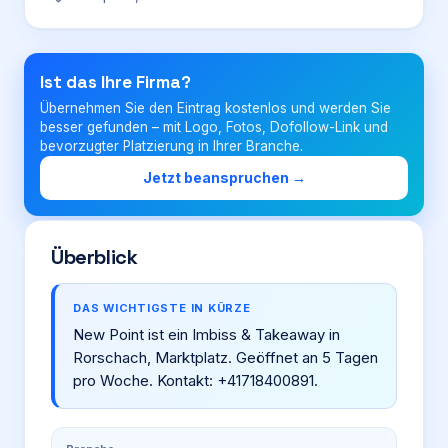
Login
Ist das Ihre Firma?
Übernehmen Sie den Eintrag kostenlos und werden Sie
Firma eintragen
besser gefunden – mit Logo, Fotos, Dofollow-Link und
bevorzugter Platzierung in Ihrer Branche.
Jetzt beanspruchen →
Überblick
DAS WICHTIGSTE IN KÜRZE
New Point ist ein Imbiss & Takeaway in
Rorschach, Marktplatz. Geöffnet an 5 Tagen
pro Woche. Kontakt: +41718400891.