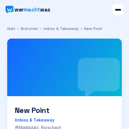
wer
macht
was
Verzeichnis
Start
›
Branchen
›
Imbiss & Takeaway
›
New Point
Karte
News
Ratgeber
Werbung
Preise
New Point
Imbiss & Takeaway
Für Firmen
Marktplatz, Rorschach