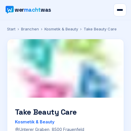
wer
macht
was
Verzeichnis
Start
›
Branchen
›
Kosmetik & Beauty
›
Take Beauty Care
Karte
News
Ratgeber
Werbung
Preise
Take Beauty Care
Kosmetik & Beauty
Für Firmen
Unterer Graben, 8500 Frauenfeld