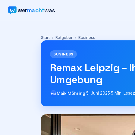
wer
macht
was
Start
›
Ratgeber
›
Business
BUSINESS
Remax Leipzig – I
Umgebung
·
5. Juni 2025
·
5
Min. Lesez
Maik Möhring
MM