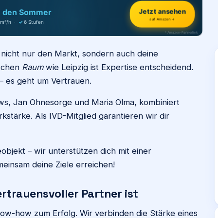
h den Sommer
Jetzt ansehen
auf Amazon →
 m³/h
·
✓
6 Stufen
* Amazon-Partnerlink
r nicht nur den Markt, sondern auch deine
ischen
Raum
wie Leipzig ist Expertise entscheidend.
– es geht um Vertrauen.
s, Jan Ohnesorge und Maria Olma, kombiniert
stärke. Als IVD-Mitglied garantieren wir dir
jekt – wir unterstützen dich mit einer
einsam deine Ziele erreichen!
rtrauensvoller Partner ist
now-how zum Erfolg. Wir verbinden die Stärke eines