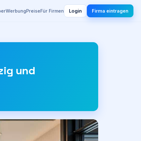
ber
Werbung
Preise
Für Firmen
Login
Firma eintragen
zig und