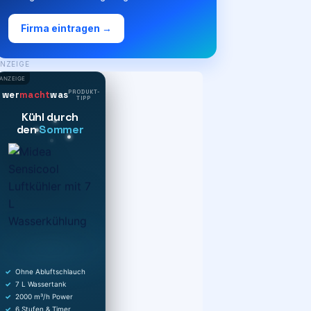
Firma eintragen →
NZEIGE
ANZEIGE
PRODUKT-
wer
macht
was
TIPP
Kühl durch
den
Sommer
Ohne Abluftschlauch
7 L Wassertank
2000 m³/h Power
6 Stufen & Timer