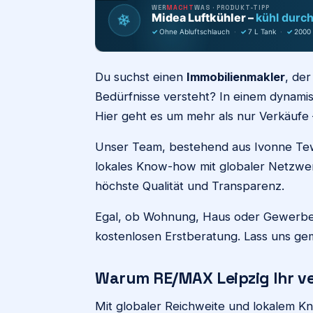
WER
MACHT
WAS · PRODUKT-TIPP
❄
Midea Luftkühler –
kühl durc
✓
Ohne Abluftschlauch
·
✓
7 L Tank
·
✓
2000
Du suchst einen
Immobilienmakler
, de
Bedürfnisse versteht? In einem dynam
Hier geht es um mehr als nur Verkäufe 
Unser Team, bestehend aus Ivonne Tew
lokales Know-how mit globaler Netzwerk
höchste Qualität und Transparenz.
Egal, ob Wohnung, Haus oder Gewerbeob
kostenlosen Erstberatung. Lass uns gem
Warum RE/MAX Leipzig Ihr ve
Mit globaler Reichweite und lokalem K