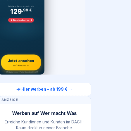
Midea Sensicool · ab
129
,99 €
★ Bestseller Nr. 1
Jetzt ansehen
auf Amazon →
* Affiliate-Link · Preis Stand 06/2026
📣 Hier werben – ab 199 € →
ANZEIGE
Werben auf Wer macht Was
Erreiche Kundinnen und Kunden im DACH-
Raum direkt in deiner Branche.