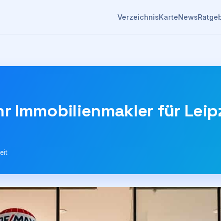
Verzeichnis
Karte
News
Ratge
hr Immobilienmakler für Leip
eit