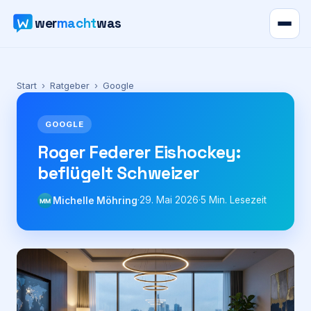
wer
macht
was
Verzeichnis
Start
›
Ratgeber
›
Google
Karte
GOOGLE
News
Roger Federer Eishockey:
beflügelt Schweizer
Ratgeber
·
29. Mai 2026
·
5
Min. Lesezeit
Michelle Möhring
MM
Werbung
Preise
Für Firmen