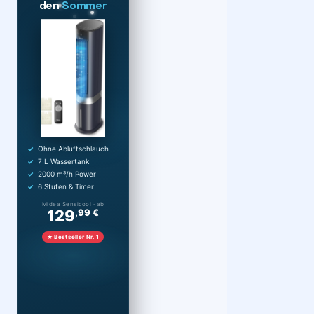
den
Sommer
Ohne Abluftschlauch
7 L Wassertank
2000 m³/h Power
6 Stufen & Timer
Midea Sensicool · ab
129
,99 €
★ Bestseller Nr. 1