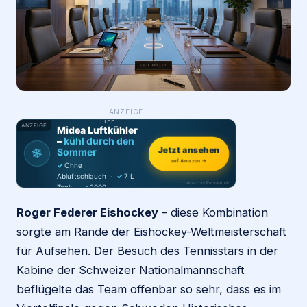
Login
Firma eintragen
WAS ·
ANZEIGE
WER
MACHT
PRODUKT-
TIPP
ANZEIGE
Midea Luftkühler
–
kühl durch den
❄
Jetzt ansehen
Sommer
auf Amazon →
✓
Ohne
Abluftschlauch
·
✓
7 L
* Amazon-Partnerlink
Tank
·
✓
2000
m³/h
·
✓
6 Stufen
Roger Federer Eishockey
– diese Kombination
sorgte am Rande der Eishockey-Weltmeisterschaft
für Aufsehen. Der Besuch des Tennisstars in der
Kabine der Schweizer Nationalmannschaft
beflügelte das Team offenbar so sehr, dass es im