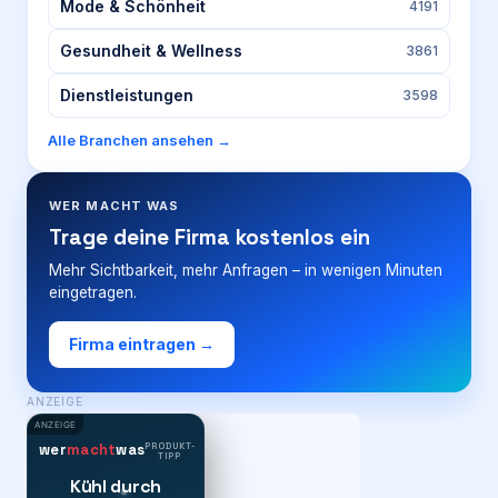
Mode & Schönheit
4191
Gesundheit & Wellness
3861
Dienstleistungen
3598
Alle Branchen ansehen →
WER MACHT WAS
Trage deine Firma kostenlos ein
Mehr Sichtbarkeit, mehr Anfragen – in wenigen Minuten
eingetragen.
Firma eintragen →
ANZEIGE
ANZEIGE
PRODUKT-
wer
macht
was
TIPP
Kühl durch