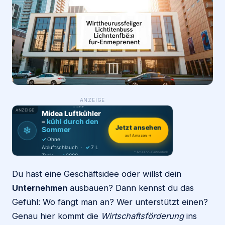
Login
Firma eintragen
WAS ·
ANZEIGE
WER
MACHT
PRODUKT-
TIPP
ANZEIGE
Midea Luftkühler
–
kühl durch den
Jetzt ansehen
❄
Sommer
auf Amazon →
✓
Ohne
Abluftschlauch
·
✓
7 L
* Amazon-Partnerlink
Tank
·
✓
2000
m³/h
·
✓
6 Stufen
Du hast eine Geschäftsidee oder willst dein
Unternehmen
ausbauen? Dann kennst du das
Gefühl: Wo fängt man an? Wer unterstützt einen?
Genau hier kommt die
Wirtschaftsförderung
ins