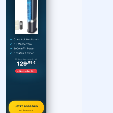
Ohne Abluftschlauch
7 L Wassertank
2000 m³/h Power
6 Stufen & Timer
Midea Sensicool · ab
129
,99 €
★ Bestseller Nr. 1
Jetzt ansehen
auf Amazon →