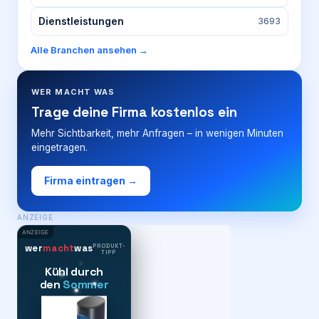
Dienstleistungen
3693
Alle Branchen ansehen →
WER MACHT WAS
Trage deine Firma kostenlos ein
Mehr Sichtbarkeit, mehr Anfragen – in wenigen Minuten
eingetragen.
Firma eintragen →
ANZEIGE
ANZEIGE
PRODUKT-
wer
macht
was
TIPP
Kühl durch
den
Sommer