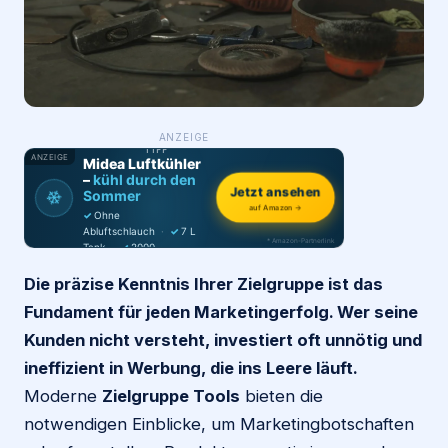
Login
Firma eintragen
WAS ·
ANZEIGE
WER
MACHT
PRODUKT-
TIPP
ANZEIGE
Midea Luftkühler
–
kühl durch den
❄
Jetzt ansehen
Sommer
auf Amazon →
✓
Ohne
Abluftschlauch
·
✓
7 L
* Amazon-Partnerlink
Tank
·
✓
2000
m³/h
·
✓
6 Stufen
Die präzise Kenntnis Ihrer Zielgruppe ist das
Fundament für jeden Marketingerfolg. Wer seine
Kunden nicht versteht, investiert oft unnötig und
ineffizient in Werbung, die ins Leere läuft.
Moderne
Zielgruppe Tools
bieten die
notwendigen Einblicke, um Marketingbotschaften