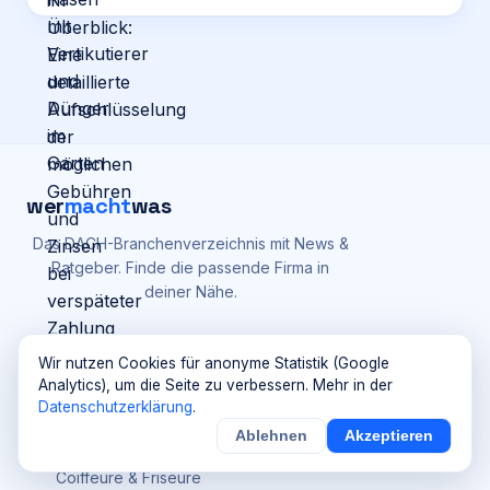
wer
macht
was
Das DACH-Branchenverzeichnis mit News &
Ratgeber. Finde die passende Firma in
deiner Nähe.
Verzeichnis
Inhalte
Wir nutzen Cookies für anonyme Statistik (Google
Branchen
Ratgeber
Analytics), um die Seite zu verbessern. Mehr in der
Datenschutzerklärung
.
Handwerk
News
Ablehnen
Akzeptieren
Gastronomie
Redaktion
Coiffeure & Friseure