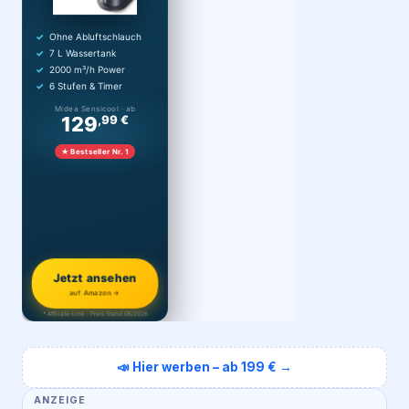
Ohne Abluftschlauch
7 L Wassertank
2000 m³/h Power
6 Stufen & Timer
Midea Sensicool · ab
129
,99 €
★ Bestseller Nr. 1
Jetzt ansehen
auf Amazon →
* Affiliate-Link · Preis Stand 06/2026
📣 Hier werben – ab 199 € →
ANZEIGE