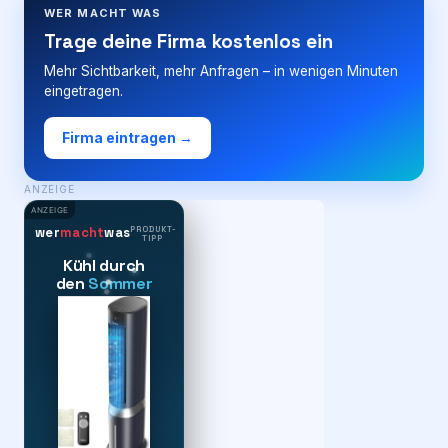
WER MACHT WAS
Trage deine Firma kostenlos ein
Mehr Sichtbarkeit, mehr Anfragen – in wenigen Minuten
eingetragen.
Firma eintragen →
ANZEIGE
ANZEIGE
PRODUKT-
wer
macht
was
TIPP
Kühl durch
den
Sommer