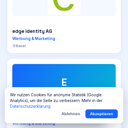
edge identity AG
Werbung & Marketing
Basel
E
Wir nutzen Cookies für anonyme Statistik (Google
Analytics), um die Seite zu verbessern. Mehr in der
Datenschutzerklärung
.
Ablehnen
Akzeptieren
×
Eurecap
Noch
9
von
100
Sichern
Details
Werbung & Marketing