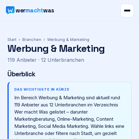
wer
macht
was
Verzeichnis
Start
›
Branchen
›
Werbung & Marketing
Werbung & Marketing
Karte
119
Anbieter
· 12 Unterbranchen
News
Überblick
Ratgeber
DAS WICHTIGSTE IN KÜRZE
Im Bereich Werbung & Marketing sind aktuell rund
Werbung
119 Anbieter aus 12 Unterbranchen im Verzeichnis
Wer macht Was gelistet – darunter
Preise
Marketingberatung, Online-Marketing, Content
Marketing, Social Media Marketing. Wähle links eine
Unterbranche oder filtere nach Stadt, um gezielt
Für Firmen