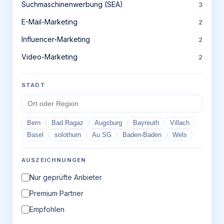
Suchmaschinenwerbung (SEA)
3
E-Mail-Marketing
2
Influencer-Marketing
2
Video-Marketing
2
STADT
Bern
Bad Ragaz
Augsburg
Bayreuth
Villach
Basel
solothurn
Au SG
Baden-Baden
Wels
AUSZEICHNUNGEN
Nur geprüfte Anbieter
Premium Partner
Empfohlen