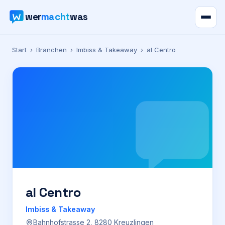
wer
macht
was
Verzeichnis
Start
›
Branchen
›
Imbiss & Takeaway
›
al Centro
Karte
News
Ratgeber
Werbung
Preise
al Centro
Imbiss & Takeaway
Für Firmen
Bahnhofstrasse 2, 8280 Kreuzlingen