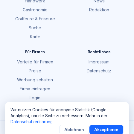
Handwerk
News
Gastronomie
Redaktion
Coiffeure & Friseure
Suche
Karte
Für Firmen
Rechtliches
Vorteile für Firmen
Impressum
Preise
Datenschutz
Werbung schalten
Firma eintragen
Login
FAQ
Wir nutzen Cookies für anonyme Statistik (Google
Analytics), um die Seite zu verbessern. Mehr in der
Datenschutzerklärung
.
©
2026
Maik Möhring Media · Ermatingen
Ablehnen
Akzeptieren
×
Noch
9
von
100
Sichern
Details