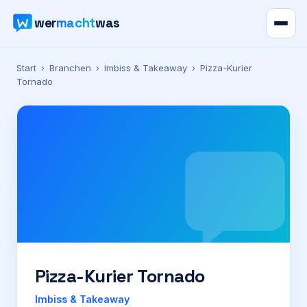
wer
macht
was
Verzeichnis
Start
›
Branchen
›
Imbiss & Takeaway
›
Pizza-Kurier
Tornado
Karte
News
Ratgeber
Werbung
Preise
Pizza-Kurier Tornado
Für Firmen
Imbiss & Takeaway