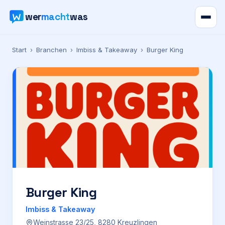
wer
macht
was
Verzeichnis
Start
›
Branchen
›
Imbiss & Takeaway
›
Burger King
Karte
News
Ratgeber
Werbung
Preise
Burger King
Imbiss & Takeaway
Für Firmen
Weinstrasse 23/25, 8280 Kreuzlingen