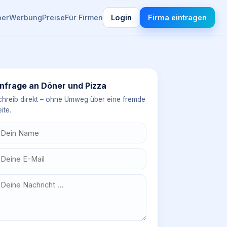
ber
Werbung
Preise
Für Firmen
Login
Firma eintragen
nfrage an
Döner und Pizza
chreib direkt – ohne Umweg über eine fremde
ite.