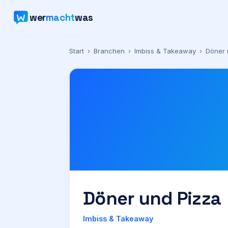
wer
macht
was
Start
›
Branchen
›
Imbiss & Takeaway
›
Döner 
Döner und Pizza
Imbiss & Takeaway