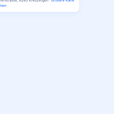
fenstrasse, 8280 Kreuzlingen
·
Größere Karte
fnen