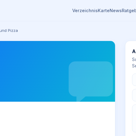
Verzeichnis
Karte
News
Ratge
und Pizza
A
S
Se