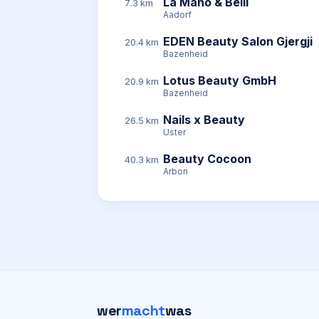
La Mano & Belli
7.3 km
Aadorf
EDEN Beauty Salon Gjergji
20.4 km
Bazenheid
Lotus Beauty GmbH
20.9 km
Bazenheid
Nails x Beauty
26.5 km
Uster
Beauty Cocoon
40.3 km
Arbon
wer
macht
was