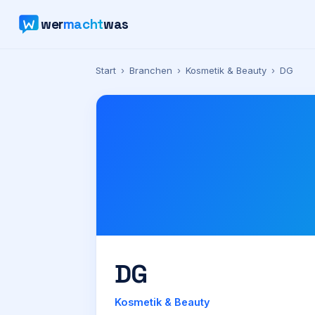
wer
macht
was
Start
›
Branchen
›
Kosmetik & Beauty
›
DG
DG
Kosmetik & Beauty