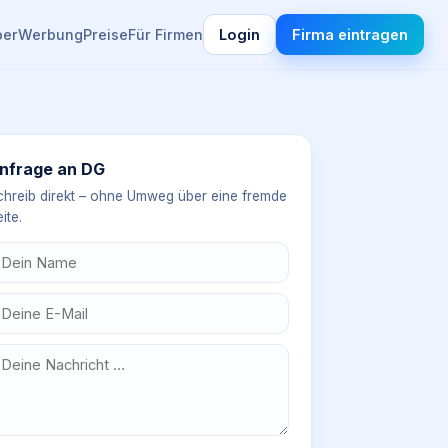
ber
Werbung
Preise
Für Firmen
Login
Firma eintragen
nfrage an
DG
chreib direkt – ohne Umweg über eine fremde
ite.