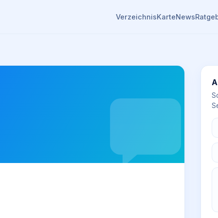
Verzeichnis
Karte
News
Ratge
A
S
Se