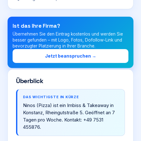
Login
Ist das Ihre Firma?
Übernehmen Sie den Eintrag kostenlos und werden Sie
Firma eintragen
besser gefunden – mit Logo, Fotos, Dofollow-Link und
bevorzugter Platzierung in Ihrer Branche.
Jetzt beanspruchen →
Überblick
DAS WICHTIGSTE IN KÜRZE
Ninos (Pizza) ist ein Imbiss & Takeaway in
Konstanz, Rheingutstraße 5. Geöffnet an 7
Tagen pro Woche. Kontakt: +49 7531
455876.