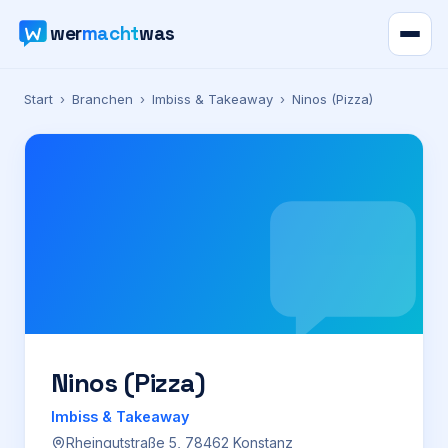
wer
macht
was
Verzeichnis
Start
›
Branchen
›
Imbiss & Takeaway
›
Ninos (Pizza)
Karte
News
Ratgeber
Werbung
Preise
Ninos (Pizza)
Imbiss & Takeaway
Für Firmen
Rheingutstraße 5, 78462 Konstanz