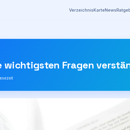
Verzeichnis
Karte
News
Ratge
e wichtigsten Fragen verstän
esezeit