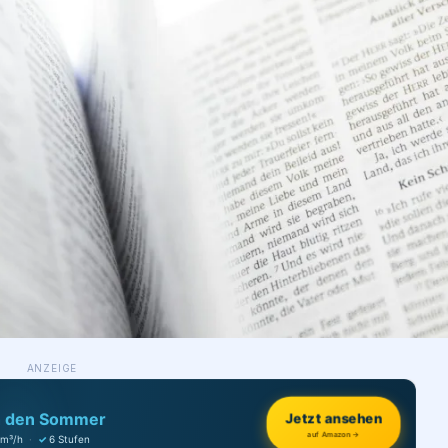
ANZEIGE
h den Sommer
Jetzt ansehen
auf Amazon →
 m³/h
·
✓
6 Stufen