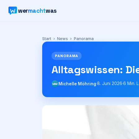
wer
macht
was
Start
›
News
›
Panorama
PANORAMA
Alltagswissen: Di
·
8. Juni 2026
·
6
Min. L
Michelle Möhring
MM