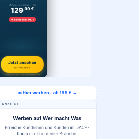
Midea Sensicool · ab
129
,99 €
★ Bestseller Nr. 1
Jetzt ansehen
auf Amazon →
* Affiliate-Link · Preis Stand 06/2026
📣 Hier werben – ab 199 € →
ANZEIGE
Werben auf Wer macht Was
Erreiche Kundinnen und Kunden im DACH-
Raum direkt in deiner Branche.