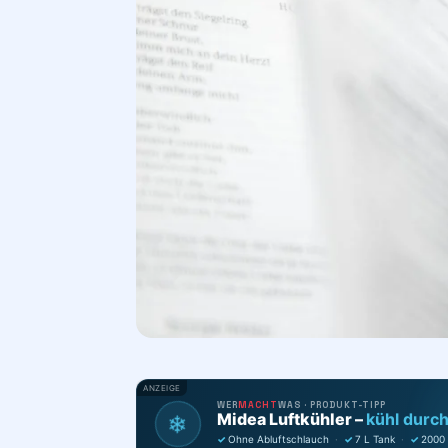
ANZEIGE
WER
MACHT
WAS · PRODUKT-TIPP
Midea Luftkühler –
kühl durc
❄
✓
Ohne Abluftschlauch
·
✓
7 L Tank
·
✓
2000