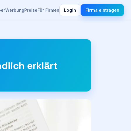
ber
Werbung
Preise
Für Firmen
Login
Firma eintragen
dlich erklärt