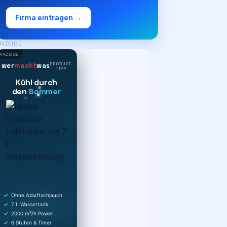
Firma eintragen →
NZEIGE
ANZEIGE
PRODUKT-
wer
macht
was
TIPP
Kühl durch
den
Sommer
Ohne Abluftschlauch
7 L Wassertank
2000 m³/h Power
6 Stufen & Timer