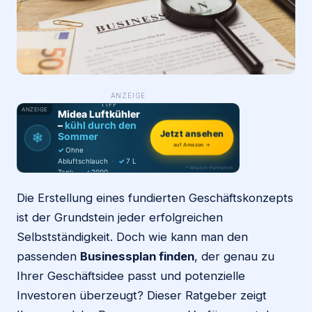
Login
Firma eintragen
WAS ·
ANZEIGE
WER
MACHT
PRODUKT-
TIPP
ANZEIGE
Midea Luftkühler
–
kühl durch den
Jetzt ansehen
❄
Sommer
auf Amazon →
✓
Ohne
Abluftschlauch
·
✓
7 L
* Amazon-Partnerlink
Tank
·
✓
2000
m³/h
·
✓
6 Stufen
Die Erstellung eines fundierten Geschäftskonzepts
ist der Grundstein jeder erfolgreichen
Selbstständigkeit. Doch wie kann man den
passenden
Businessplan finden
, der genau zu
Ihrer Geschäftsidee passt und potenzielle
Investoren überzeugt? Dieser Ratgeber zeigt