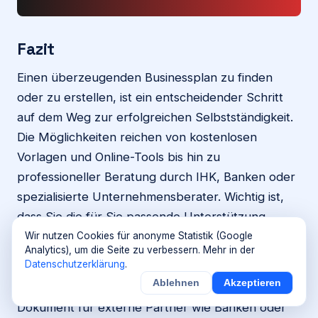
Fazit
Einen überzeugenden Businessplan zu finden
oder zu erstellen, ist ein entscheidender Schritt
auf dem Weg zur erfolgreichen Selbstständigkeit.
Die Möglichkeiten reichen von kostenlosen
Vorlagen und Online-Tools bis hin zu
professioneller Beratung durch IHK, Banken oder
spezialisierte Unternehmensberater. Wichtig ist,
dass Sie die für Sie passende Unterstützung
wählen und den Businessplan stets individuell an
Wir nutzen Cookies für anonyme Statistik (Google
Analytics), um die Seite zu verbessern. Mehr in der
Ihre Geschäftsidee anpassen.
Datenschutzerklärung
.
Ablehnen
Akzeptieren
Ein gut durchdachter Businessplan ist nicht nur ein
Dokument für externe Partner wie Banken oder