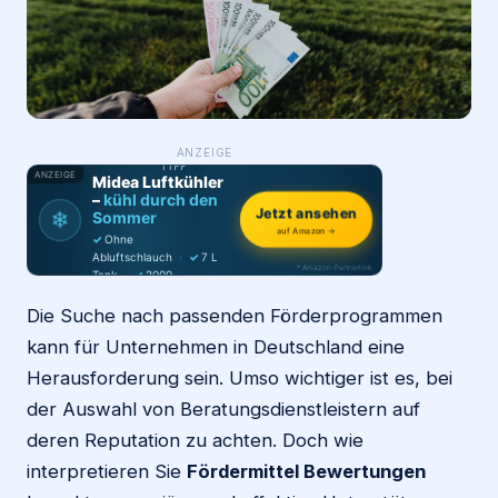
Login
Firma eintragen
WAS ·
ANZEIGE
WER
MACHT
PRODUKT-
TIPP
ANZEIGE
Midea Luftkühler
–
kühl durch den
❄
Jetzt ansehen
Sommer
auf Amazon →
✓
Ohne
Abluftschlauch
·
✓
7 L
* Amazon-Partnerlink
Tank
·
✓
2000
m³/h
·
✓
6 Stufen
Die Suche nach passenden Förderprogrammen
kann für Unternehmen in Deutschland eine
Herausforderung sein. Umso wichtiger ist es, bei
der Auswahl von Beratungsdienstleistern auf
deren Reputation zu achten. Doch wie
interpretieren Sie
Fördermittel Bewertungen