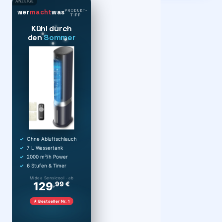
ANZEIGE
PRODUKT-
wer
macht
was
TIPP
Kühl durch
den
Sommer
Ohne Abluftschlauch
7 L Wassertank
2000 m³/h Power
6 Stufen & Timer
Midea Sensicool · ab
129
,99 €
★ Bestseller Nr. 1