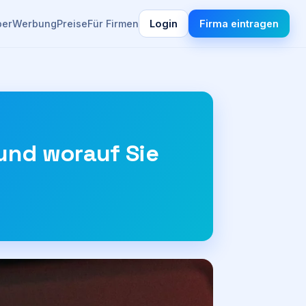
ber
Werbung
Preise
Für Firmen
Login
Firma eintragen
 und worauf Sie