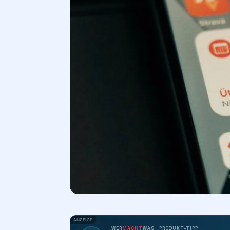
ANZEIGE
WER
MACHT
WAS · PRODUKT-TIPP