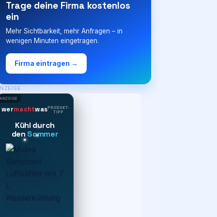
Trage deine Firma kostenlos
ein
Mehr Sichtbarkeit, mehr Anfragen – in
wenigen Minuten eingetragen.
Firma eintragen →
NZEIGE
ANZEIGE
PRODUKT-
wer
macht
was
TIPP
Kühl durch
den
Sommer