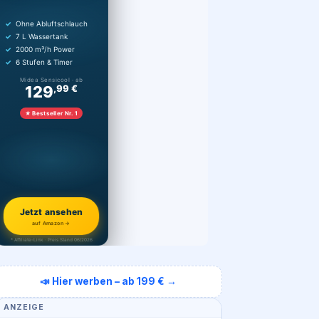
Ohne Abluftschlauch
7 L Wassertank
2000 m³/h Power
6 Stufen & Timer
Midea Sensicool · ab
129
,99 €
★ Bestseller Nr. 1
Jetzt ansehen
auf Amazon →
* Affiliate-Link · Preis Stand 06/2026
📣 Hier werben – ab 199 € →
ANZEIGE