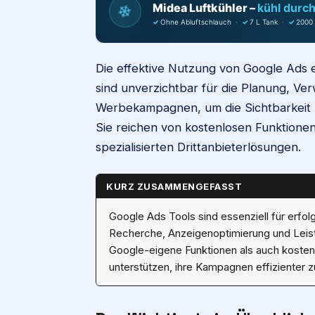
❄
Midea Luftkühler –
kühl durc
✓
Ohne Abluftschlauch
·
✓
7 L Tank
·
✓
2000
Die effektive Nutzung von Google Ads 
sind unverzichtbar für die Planung, Ve
Werbekampagnen, um die Sichtbarkeit z
Sie reichen von kostenlosen Funktionen
spezialisierten Drittanbieterlösungen.
KURZ ZUSAMMENGEFASST
Google Ads Tools sind essenziell für erfo
Recherche, Anzeigenoptimierung und Leis
Google-eigene Funktionen als auch kosten
unterstützen, ihre Kampagnen effizienter 