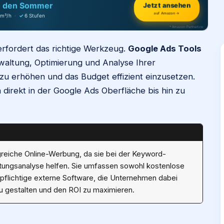
Jetzt ansehen
h den Sommer
auf Amazon →
 m³/h
·
✓
6 Stufen
* Amazon-Partnerlink
erfordert das richtige Werkzeug.
Google Ads Tools
rwaltung, Optimierung und Analyse Ihrer
u erhöhen und das Budget effizient einzusetzen.
 direkt in der Google Ads Oberfläche bis hin zu
lgreiche Online-Werbung, da sie bei der Keyword-
tungsanalyse helfen. Sie umfassen sowohl kostenlose
pflichtige externe Software, die Unternehmen dabei
zu gestalten und den ROI zu maximieren.