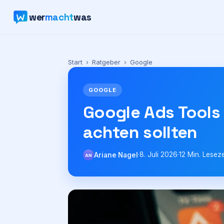
wer
macht
was
Start
›
Ratgeber
›
Google
GOOGLE
Google Ads Tools 
achten sollten
·
8. Juli 2026
·
12
Min. Leseze
Ariane Nagel
AN