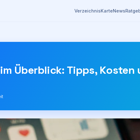
Verzeichnis
Karte
News
Ratge
im Überblick: Tipps, Kosten
it