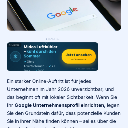
Login
Firma eintragen
WAS ·
ANZEIGE
WER
MACHT
PRODUKT-
TIPP
ANZEIGE
Midea Luftkühler
–
kühl durch den
Jetzt ansehen
❄
Sommer
auf Amazon →
✓
Ohne
Abluftschlauch
·
✓
7 L
* Amazon-Partnerlink
Tank
·
✓
2000
m³/h
·
✓
6 Stufen
Ein starker Online-Auftritt ist für jedes
Unternehmen im Jahr 2026 unverzichtbar, und
das beginnt oft mit lokaler Sichtbarkeit. Wenn Sie
Ihr
Google Unternehmensprofil einrichten
, legen
Sie den Grundstein dafür, dass potenzielle Kunden
Sie in ihrer Nähe finden können – sei es über die