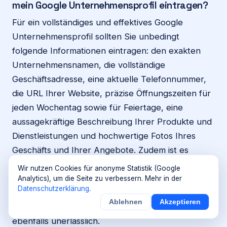
mein Google Unternehmensprofil eintragen?
Für ein vollständiges und effektives Google
Unternehmensprofil sollten Sie unbedingt
folgende Informationen eintragen: den exakten
Unternehmensnamen, die vollständige
Geschäftsadresse, eine aktuelle Telefonnummer,
die URL Ihrer Website, präzise Öffnungszeiten für
jeden Wochentag sowie für Feiertage, eine
aussagekräftige Beschreibung Ihrer Produkte und
Dienstleistungen und hochwertige Fotos Ihres
Geschäfts und Ihrer Angebote. Zudem ist es
wichtig, die richtige Haupt- und gegebenenfalls
Wir nutzen Cookies für anonyme Statistik (Google
Sekundärkategorie(n) auszuwählen und
Analytics), um die Seite zu verbessern. Mehr in der
Datenschutzerklärung
.
regelmäßig aktuelle Beiträge zu veröffentlichen.
Ablehnen
Akzeptieren
Das Beantworten von Kundenrezensionen ist
ebenfalls unerlässlich.