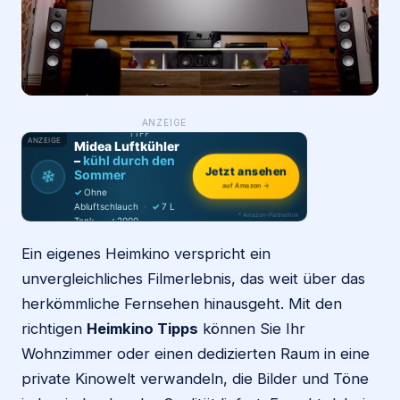
Login
Firma eintragen
WAS ·
ANZEIGE
WER
MACHT
PRODUKT-
TIPP
ANZEIGE
Midea Luftkühler
–
kühl durch den
Jetzt ansehen
❄
Sommer
auf Amazon →
✓
Ohne
Abluftschlauch
·
✓
7 L
* Amazon-Partnerlink
Tank
·
✓
2000
m³/h
·
✓
6 Stufen
Ein eigenes Heimkino verspricht ein
unvergleichliches Filmerlebnis, das weit über das
herkömmliche Fernsehen hinausgeht. Mit den
richtigen
Heimkino Tipps
können Sie Ihr
Wohnzimmer oder einen dedizierten Raum in eine
private Kinowelt verwandeln, die Bilder und Töne