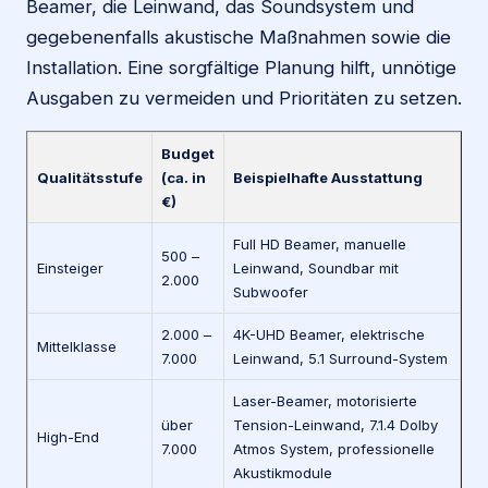
Beamer, die Leinwand, das Soundsystem und
gegebenenfalls akustische Maßnahmen sowie die
Installation. Eine sorgfältige Planung hilft, unnötige
Ausgaben zu vermeiden und Prioritäten zu setzen.
Budget
Qualitätsstufe
(ca. in
Beispielhafte Ausstattung
€)
Full HD Beamer, manuelle
500 –
Einsteiger
Leinwand, Soundbar mit
2.000
Subwoofer
2.000 –
4K-UHD Beamer, elektrische
Mittelklasse
7.000
Leinwand, 5.1 Surround-System
Laser-Beamer, motorisierte
über
Tension-Leinwand, 7.1.4 Dolby
High-End
7.000
Atmos System, professionelle
Akustikmodule