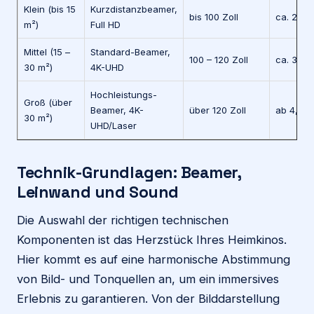
Klein (bis 15
Kurzdistanzbeamer,
bis 100 Zoll
ca. 2,5 
m²)
Full HD
Mittel (15 –
Standard-Beamer,
100 – 120 Zoll
ca. 3,5 
30 m²)
4K-UHD
Hochleistungs-
Groß (über
Beamer, 4K-
über 120 Zoll
ab 4,5 M
30 m²)
UHD/Laser
Technik-Grundlagen: Beamer,
Leinwand und Sound
Die Auswahl der richtigen technischen
Komponenten ist das Herzstück Ihres Heimkinos.
Hier kommt es auf eine harmonische Abstimmung
von Bild- und Tonquellen an, um ein immersives
Erlebnis zu garantieren. Von der Bilddarstellung