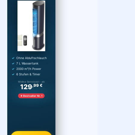
Ohne Abluftschlauch
7 L Wassertank
2000 m³/h Power
6 Stufen & Timer
Midea Sensicool · ab
129
,99 €
★ Bestseller Nr. 1