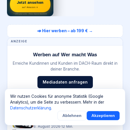
Jetzt ansehen
auf Amazon →
* Affiliate-Link · Preis Stand 06/2026
📣 Hier werben – ab 199 € →
ANZEIGE
Werben auf Wer macht Was
Erreiche Kundinnen und Kunden im DACH-Raum direkt in
deiner Branche.
Mediadaten anfragen
Wir nutzen Cookies für anonyme Statistik (Google
DAS KÖNNTE DICH AUCH INTERESSIEREN
Analytics), um die Seite zu verbessern. Mehr in der
Datenschutzerklärung
.
FINANCE
Krypto Kosten: Womit Sie beim Handel
Ablehnen
Akzeptieren
2026 rechnen sollten
6. August 2026
·
12
Min.