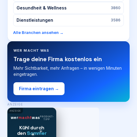
Gesundheit & Wellness
3860
Dienstleistungen
3586
Alle Branchen ansehen →
WER MACHT WAS
Trage deine Firma kostenlos ein
Mehr Sichtbarkeit, mehr Anfragen – in wenigen Minuten
eingetragen.
Firma eintragen →
ANZEIGE
ANZEIGE
PRODUKT-
wer
macht
was
TIPP
Kühl durch
den
Sommer