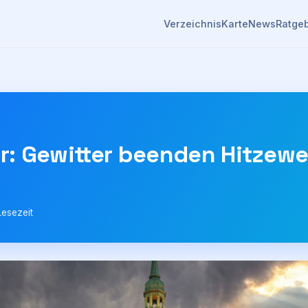
Verzeichnis
Karte
News
Ratge
: Gewitter beenden Hitzewel
Lesezeit