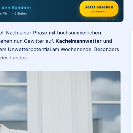
h den Sommer
Jetzt ansehen
auf Amazon →
 m³/h
·
✓
6 Stufen
* Amazon-Partnerlink
el: Nach einer Phase mit hochsommerlichen
iehen nun Gewitter auf.
Kachelmannwetter
und
alem Unwetterpotential am Wochenende. Besonders
 des Landes.