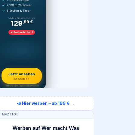
2000 m³/h Power
6 Stufen & Timer
Midea Sensicool · ab
129
,99 €
★ Bestseller Nr. 1
Jetzt ansehen
auf Amazon →
* Affiliate-Link · Preis Stand 06/2026
📣 Hier werben – ab 199 € →
ANZEIGE
Werben auf Wer macht Was