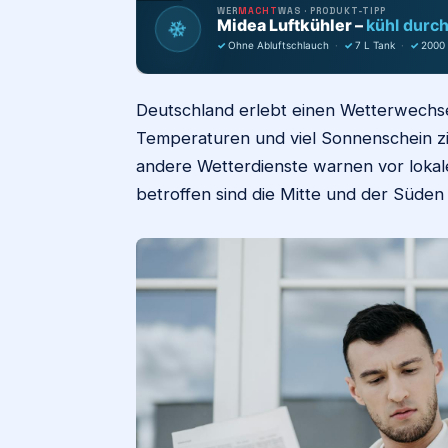
WER
MACHT
WAS · PRODUKT-TIPP
❄
Midea Luftkühler –
kühl durc
✓
Ohne Abluftschlauch
·
✓
7 L Tank
·
✓
2000
Deutschland erlebt einen Wetterwechs
Temperaturen und viel Sonnenschein z
andere Wetterdienste warnen vor lok
betroffen sind die Mitte und der Süden