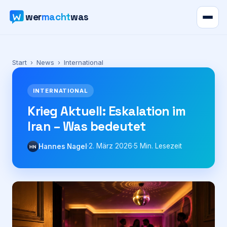
wer
macht
was
Verzeichnis
Start
›
News
›
International
Karte
INTERNATIONAL
News
Krieg Aktuell: Eskalation im
Iran – Was bedeutet
Ratgeber
·
2. März 2026
·
5
Min. Lesezeit
Hannes Nagel
HN
Werbung
Preise
Für Firmen