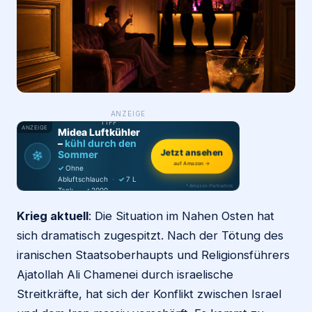
Login
Firma eintragen
WAS ·
ANZEIGE
WER
MACHT
PRODUKT-
TIPP
ANZEIGE
Midea Luftkühler
–
kühl durch den
❄
Jetzt ansehen
Sommer
auf Amazon →
✓
Ohne
Abluftschlauch
·
✓
7 L
* Amazon-Partnerlink
Tank
·
✓
2000
m³/h
·
✓
6 Stufen
Krieg aktuell
: Die Situation im Nahen Osten hat
sich dramatisch zugespitzt. Nach der Tötung des
iranischen Staatsoberhaupts und Religionsführers
Ajatollah Ali Chamenei durch israelische
Streitkräfte, hat sich der Konflikt zwischen Israel