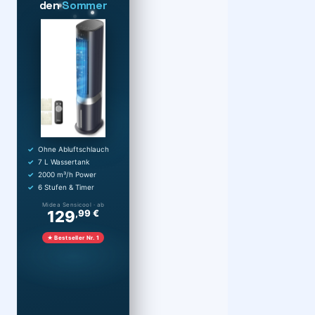
den
Sommer
Ohne Abluftschlauch
7 L Wassertank
2000 m³/h Power
6 Stufen & Timer
Midea Sensicool · ab
129
,99 €
★ Bestseller Nr. 1