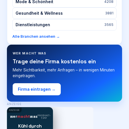
Mode & Schönheit
4208
Gesundheit & Wellness
3881
Dienstleistungen
3565
Alle Branchen ansehen →
WER MACHT WAS
Trage deine Firma kostenlos ein
Mehr Sichtbarkeit, mehr Anfragen – in wenigen Minuten
eingetragen.
Firma eintragen →
ANZEIGE
ANZEIGE
PRODUKT-
wer
macht
was
TIPP
Kühl durch