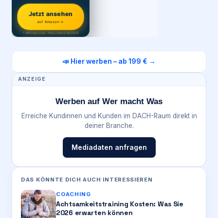
Jetzt ansehen
auf Amazon →
* Affiliate-Link · Preis Stand 06/2026
📣 Hier werben – ab 199 € →
ANZEIGE
Werben auf Wer macht Was
Erreiche Kundinnen und Kunden im DACH-Raum direkt in
deiner Branche.
Mediadaten anfragen
DAS KÖNNTE DICH AUCH INTERESSIEREN
COACHING
Achtsamkeitstraining Kosten: Was Sie
2026 erwarten können