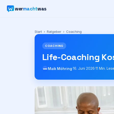
wer
macht
was
Start
›
Ratgeber
›
Coaching
COACHING
Life-Coaching Ko
·
16. Juni 2026
·
11
Min. Lese
Maik Möhring
MM