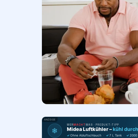
ANZEIGE
WER
MACHT
WAS · PRODUKT-TIPP
Midea Luftkühler –
kühl durc
❄
✓
Ohne Abluftschlauch
·
✓
7 L Tank
·
✓
2000