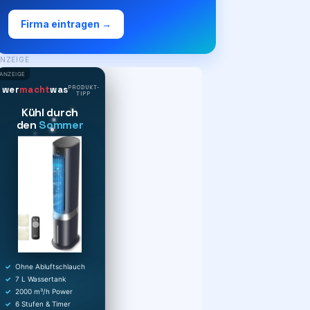
Firma eintragen →
NZEIGE
ANZEIGE
PRODUKT-
wer
macht
was
TIPP
Kühl durch
den
Sommer
Ohne Abluftschlauch
7 L Wassertank
2000 m³/h Power
6 Stufen & Timer