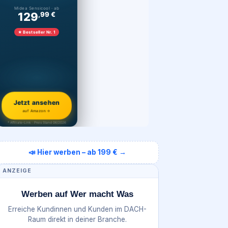
Midea Sensicool · ab
129
,99 €
★ Bestseller Nr. 1
Jetzt ansehen
auf Amazon →
* Affiliate-Link · Preis Stand 06/2026
📣 Hier werben – ab 199 € →
ANZEIGE
Werben auf Wer macht Was
Erreiche Kundinnen und Kunden im DACH-
Raum direkt in deiner Branche.