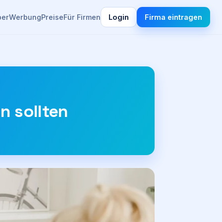
ber
Werbung
Preise
Für Firmen
Login
Firma eintragen
n sollten