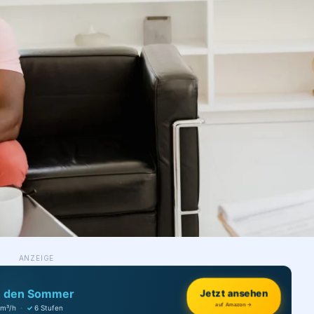
ANZEIGE
h den Sommer
Jetzt ansehen
auf Amazon →
 m³/h
·
✓
6 Stufen