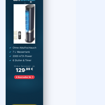
Ohne Abluftschlauch
7 L Wassertank
2000 m³/h Power
6 Stufen & Timer
Midea Sensicool · ab
129
,99 €
★ Bestseller Nr. 1