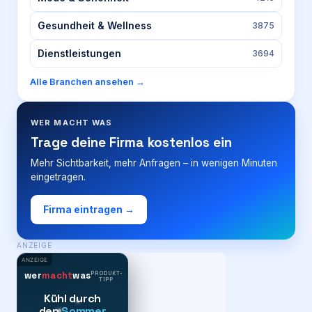
Gesundheit & Wellness
3875
Dienstleistungen
3694
Alle Branchen ansehen →
WER MACHT WAS
Trage deine Firma kostenlos ein
Mehr Sichtbarkeit, mehr Anfragen – in wenigen Minuten
eingetragen.
Firma eintragen →
ANZEIGE
ANZEIGE
PRODUKT-
wer
macht
was
TIPP
Kühl durch
den
Sommer