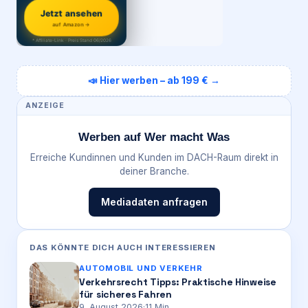
Jetzt ansehen
auf Amazon →
* Affiliate-Link · Preis Stand 06/2026
📣 Hier werben – ab 199 € →
ANZEIGE
Werben auf Wer macht Was
Erreiche Kundinnen und Kunden im DACH-Raum direkt in
deiner Branche.
Mediadaten anfragen
DAS KÖNNTE DICH AUCH INTERESSIEREN
AUTOMOBIL UND VERKEHR
Verkehrsrecht Tipps: Praktische Hinweise
für sicheres Fahren
9. August 2026
·
11
Min.