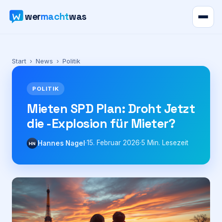
wer
macht
was
Verzeichnis
Start
›
News
›
Politik
Karte
POLITIK
News
Mieten SPD Plan: Droht Jetzt
die -Explosion für Mieter?
Ratgeber
·
15. Februar 2026
·
5
Min. Lesezeit
Hannes Nagel
HN
Werbung
Preise
Für Firmen