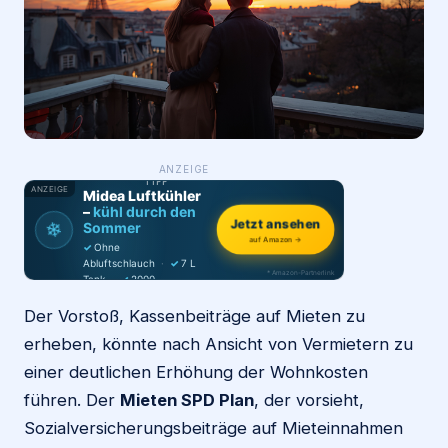
Login
Firma eintragen
WAS ·
ANZEIGE
WER
MACHT
PRODUKT-
TIPP
ANZEIGE
Midea Luftkühler
–
kühl durch den
❄
Jetzt ansehen
Sommer
auf Amazon →
✓
Ohne
Abluftschlauch
·
✓
7 L
* Amazon-Partnerlink
Tank
·
✓
2000
m³/h
·
✓
6 Stufen
Der Vorstoß, Kassenbeiträge auf Mieten zu
erheben, könnte nach Ansicht von Vermietern zu
einer deutlichen Erhöhung der Wohnkosten
führen. Der
Mieten SPD Plan
, der vorsieht,
Sozialversicherungsbeiträge auf Mieteinnahmen