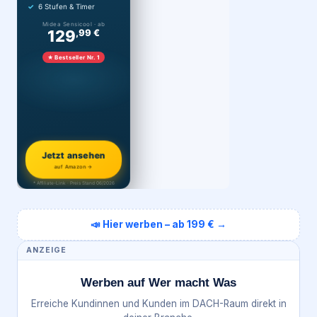
6 Stufen & Timer
Midea Sensicool · ab
129
,99 €
★ Bestseller Nr. 1
Jetzt ansehen
auf Amazon →
* Affiliate-Link · Preis Stand 06/2026
📣 Hier werben – ab 199 € →
ANZEIGE
Werben auf Wer macht Was
Erreiche Kundinnen und Kunden im DACH-Raum direkt in