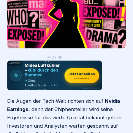
Login
Firma eintragen
WAS ·
ANZEIGE
WER
MACHT
PRODUKT-
TIPP
ANZEIGE
Midea Luftkühler
–
kühl durch den
❄
Jetzt ansehen
Sommer
auf Amazon →
✓
Ohne
Abluftschlauch
·
✓
7 L
* Amazon-Partnerlink
Tank
·
✓
2000
m³/h
·
✓
6 Stufen
Die Augen der Tech-Welt richten sich auf
Nvidia
Earnings
, denn der Chiphersteller wird seine
Ergebnisse für das vierte Quartal bekannt geben.
Investoren und Analysten warten gespannt auf