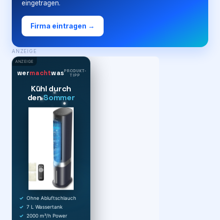
eingetragen.
Firma eintragen →
ANZEIGE
ANZEIGE
PRODUKT-
wer
macht
was
TIPP
Kühl durch
den
Sommer
Ohne Abluftschlauch
7 L Wassertank
2000 m³/h Power