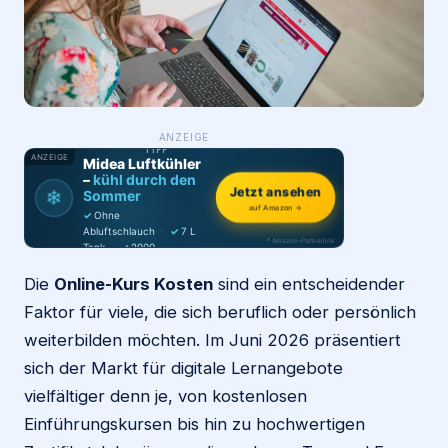
Login
Firma eintragen
WAS ·
ANZEIGE
WER
MACHT
PRODUKT-
TIPP
ANZEIGE
Midea Luftkühler
–
kühl durch den
Jetzt ansehen
❄
Sommer
auf Amazon →
✓
Ohne
Abluftschlauch
·
✓
7 L
* Amazon-Partnerlink
Tank
·
✓
2000
m³/h
·
✓
6 Stufen
Die
Online-Kurs Kosten
sind ein entscheidender
Faktor für viele, die sich beruflich oder persönlich
weiterbilden möchten. Im Juni 2026 präsentiert
sich der Markt für digitale Lernangebote
vielfältiger denn je, von kostenlosen
Einführungskursen bis hin zu hochwertigen