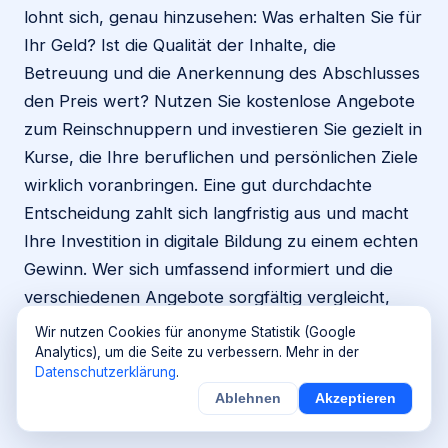
lohnt sich, genau hinzusehen: Was erhalten Sie für
Ihr Geld? Ist die Qualität der Inhalte, die
Betreuung und die Anerkennung des Abschlusses
den Preis wert? Nutzen Sie kostenlose Angebote
zum Reinschnuppern und investieren Sie gezielt in
Kurse, die Ihre beruflichen und persönlichen Ziele
wirklich voranbringen. Eine gut durchdachte
Entscheidung zahlt sich langfristig aus und macht
Ihre Investition in digitale Bildung zu einem echten
Gewinn. Wer sich umfassend informiert und die
verschiedenen Angebote sorgfältig vergleicht,
findet den optimalen Online-Kurs, der sowohl den
Wir nutzen Cookies für anonyme Statistik (Google
eigenen Ansprüchen als auch dem Budget
Analytics), um die Seite zu verbessern. Mehr in der
Datenschutzerklärung
.
gerecht wird.
Ablehnen
Akzeptieren
Quellen & weiterführende Informationen:
BMWK