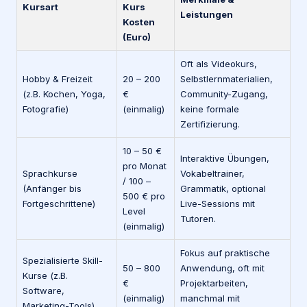
Kursart
Kurs
Leistungen
Kosten
(Euro)
Oft als Videokurs,
Hobby & Freizeit
20 – 200
Selbstlernmaterialien,
(z.B. Kochen, Yoga,
€
Community-Zugang,
Fotografie)
(einmalig)
keine formale
Zertifizierung.
10 – 50 €
Interaktive Übungen,
pro Monat
Sprachkurse
Vokabeltrainer,
/ 100 –
(Anfänger bis
Grammatik, optional
500 € pro
Fortgeschrittene)
Live-Sessions mit
Level
Tutoren.
(einmalig)
Fokus auf praktische
Spezialisierte Skill-
50 – 800
Anwendung, oft mit
Kurse (z.B.
€
Projektarbeiten,
Software,
(einmalig)
manchmal mit
Marketing-Tools)