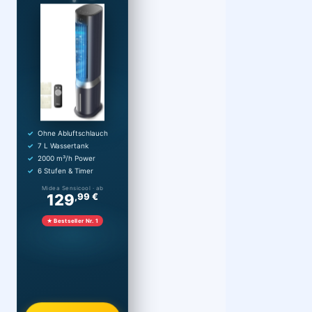
Ohne Abluftschlauch
7 L Wassertank
2000 m³/h Power
6 Stufen & Timer
Midea Sensicool · ab
129
,99 €
★ Bestseller Nr. 1