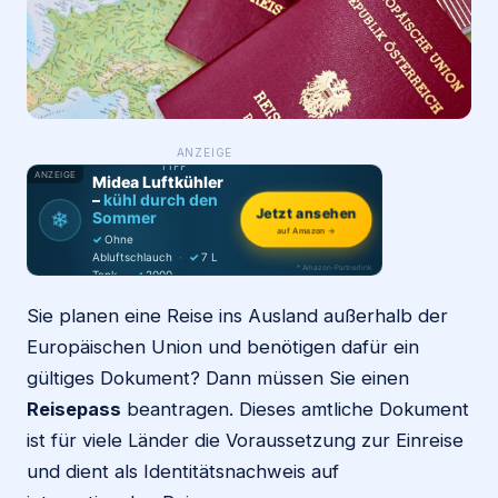
Login
Firma eintragen
WAS ·
ANZEIGE
WER
MACHT
PRODUKT-
TIPP
ANZEIGE
Midea Luftkühler
–
kühl durch den
❄
Jetzt ansehen
Sommer
auf Amazon →
✓
Ohne
Abluftschlauch
·
✓
7 L
* Amazon-Partnerlink
Tank
·
✓
2000
m³/h
·
✓
6 Stufen
Sie planen eine Reise ins Ausland außerhalb der
Europäischen Union und benötigen dafür ein
gültiges Dokument? Dann müssen Sie einen
Reisepass
beantragen. Dieses amtliche Dokument
ist für viele Länder die Voraussetzung zur Einreise
und dient als Identitätsnachweis auf