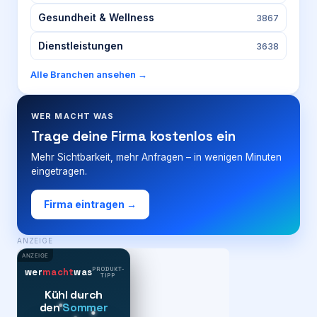
Gesundheit & Wellness
3867
Dienstleistungen
3638
Alle Branchen ansehen →
WER MACHT WAS
Trage deine Firma kostenlos ein
Mehr Sichtbarkeit, mehr Anfragen – in wenigen Minuten
eingetragen.
Firma eintragen →
ANZEIGE
ANZEIGE
PRODUKT-
wer
macht
was
TIPP
Kühl durch
den
Sommer