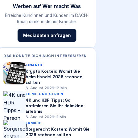
Werben auf Wer macht Was
Erreiche Kundinnen und Kunden im DACH-
Raum direkt in deiner Branche.
Mediadaten anfragen
DAS KÖNNTE DICH AUCH INTERESSIEREN
FINANCE
Krypto Kosten: Womit Sie
beim Handel 2026 rechnen
sollten
6. August 2026
·
12
Min.
FILME UND SERIEN
4K und HDR Tipps: So
optimieren Sie Ihr Heimkino-
Erlebnis
6. August 2026
·
11
Min.
FAMILIE
Sorgerecht Kosten: Womit Sie
2026 rechnen sollten