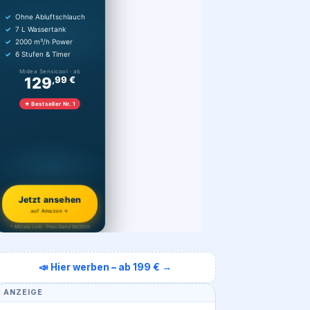
Ohne Abluftschlauch
7 L Wassertank
2000 m³/h Power
6 Stufen & Timer
Midea Sensicool · ab
129
,99 €
★ Bestseller Nr. 1
Jetzt ansehen
auf Amazon →
* Affiliate-Link · Preis Stand 06/2026
📣 Hier werben – ab 199 € →
ANZEIGE