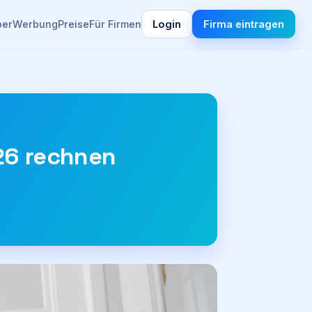
ber
Werbung
Preise
Für Firmen
Login
Firma eintragen
026 rechnen