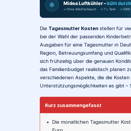
Midea Luftkühler –
kühl durc
❄
✓
Ohne Abluftschlauch
·
✓
7 L Tank
·
✓
2000
Die
Tagesmutter Kosten
stellen für vi
bei der Wahl der passenden Kinderbetre
Ausgaben für eine Tagesmutter in Deu
Region, Betreuungsumfang und Qualifik
sich frühzeitig über die genauen Kondi
das Familienbudget realistisch planen 
verschiedenen Aspekte, die die Kosten 
Unterstützungsmöglichkeiten es gibt – S
Kurz zusammengefasst
Die monatlichen Tagesmutter Kost
Euro.