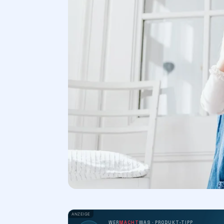
ANZEIGE
WER
MACHT
WAS · PRODUKT-TIPP