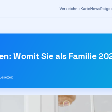
Verzeichnis
Karte
News
Ratge
en: Womit Sie als Familie 2
Lesezeit