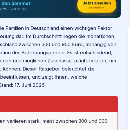
h den Sommer
Jetzt ansehen
auf Amazon →
 m³/h
·
✓
6 Stufen
* Amazon-Partnerlink
ele Familien in Deutschland einen wichtigen Faktor
uung dar. Im Durchschnitt liegen die monatlichen
tschland zwischen 300 und 900 Euro, abhängig von
ation der Betreuungsperson. Es ist entscheidend,
tionen und möglichen Zuschüsse zu informieren, um
zu können. Dieser Ratgeber beleuchtet die
beeinflussen, und zeigt Ihnen, welche
tand: 17. Juni 2026.
en variieren stark, meist zwischen 300 und 900