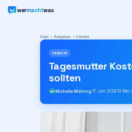
wer
macht
was
Start
›
Ratgeber
›
Familie
FAMILIE
Tagesmutter Kost
sollten
·
17. Juni 2026
·
12
Min. 
Michelle Möhring
MM