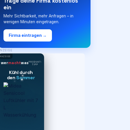
Trage deine Firma kostenlos
ein
Mehr Sichtbarkeit, mehr Anfragen – in
wenigen Minuten eingetragen.
Firma eintragen →
NZEIGE
ANZEIGE
PRODUKT-
wer
macht
was
TIPP
Kühl durch
den
Sommer