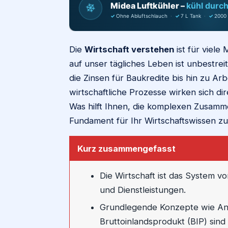
❄
Midea Luftkühler –
kühl durc
✓
Ohne Abluftschlauch
·
✓
7 L Tank
·
✓
2000
Die
Wirtschaft verstehen
ist für viele
auf unser tägliches Leben ist unbestre
die Zinsen für Baukredite bis hin zu Arbe
wirtschaftliche Prozesse wirken sich d
Was hilft Ihnen, die komplexen Zusamm
Fundament für Ihr Wirtschaftswissen zu
Kurz zusammengefasst
Die Wirtschaft ist das System 
und Dienstleistungen.
Grundlegende Konzepte wie Ang
Bruttoinlandsprodukt (BIP) sind 