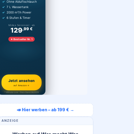
Ohne Abluftschlauch
7 L Wassertank
2000 m³/h Power
6 Stufen & Timer
Midea Sensicool · ab
129
,99 €
★ Bestseller Nr. 1
Jetzt ansehen
auf Amazon →
* Affiliate-Link · Preis Stand 06/2026
📣 Hier werben – ab 199 € →
ANZEIGE