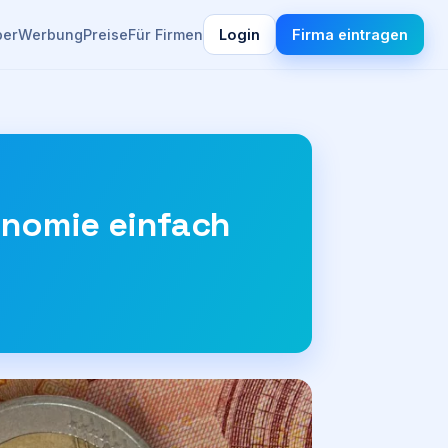
ber
Werbung
Preise
Für Firmen
Login
Firma eintragen
onomie einfach