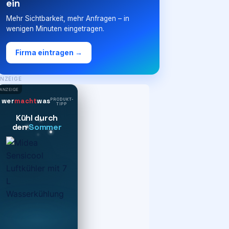
ein
Mehr Sichtbarkeit, mehr Anfragen – in
wenigen Minuten eingetragen.
Firma eintragen →
NZEIGE
ANZEIGE
PRODUKT-
wer
macht
was
TIPP
Kühl durch
den
Sommer