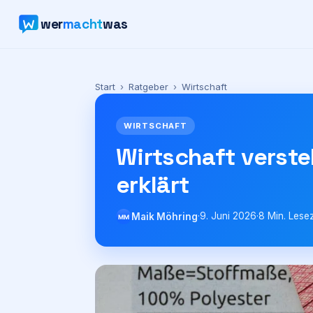
wer
macht
was
Start
›
Ratgeber
›
Wirtschaft
WIRTSCHAFT
Wirtschaft verst
erklärt
·
9. Juni 2026
·
8
Min. Lesez
Maik Möhring
MM