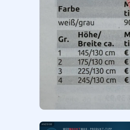
ANZEIGE
WER
MACHT
WAS · PRODUKT-TIPP