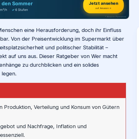
Jetzt ansehen
h den Sommer
auf Amazon →
 m³/h
·
✓
6 Stufen
* Amazon-Partnerlink
 Menschen eine Herausforderung, doch ihr Einfluss
itbar. Von der Preisentwicklung im Supermarkt über
itsplatzsicherheit und politischer Stabilität –
irekt auf uns aus. Dieser Ratgeber von Wer macht
enhänge zu durchblicken und ein solides
 legen.
von Produktion, Verteilung und Konsum von Gütern
ebot und Nachfrage, Inflation und
essenziell.