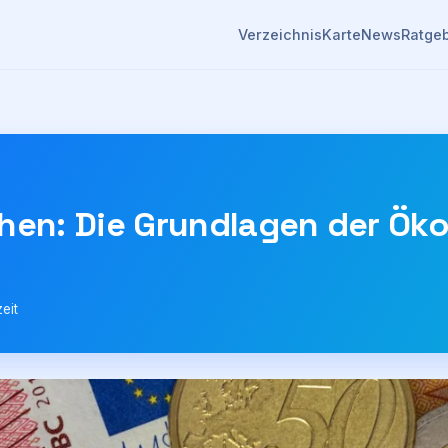
Verzeichnis
Karte
News
Ratge
ehen: Die Grundlagen der Ök
eit