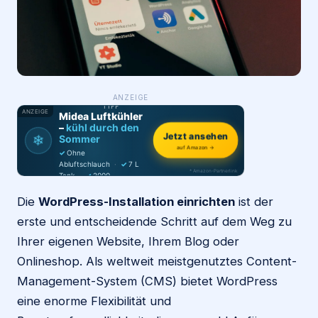
Login
Firma eintragen
WAS ·
ANZEIGE
WER
MACHT
PRODUKT-
TIPP
ANZEIGE
Midea Luftkühler
–
kühl durch den
Jetzt ansehen
❄
Sommer
auf Amazon →
✓
Ohne
Abluftschlauch
·
✓
7 L
* Amazon-Partnerlink
Tank
·
✓
2000
m³/h
·
✓
6 Stufen
Die
WordPress-Installation einrichten
ist der
erste und entscheidende Schritt auf dem Weg zu
Ihrer eigenen Website, Ihrem Blog oder
Onlineshop. Als weltweit meistgenutztes Content-
Management-System (CMS) bietet WordPress
eine enorme Flexibilität und