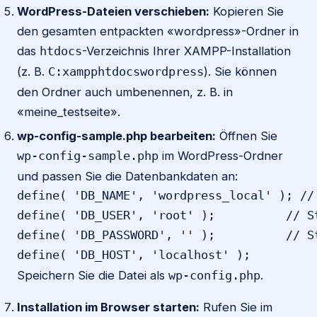
WordPress-Dateien verschieben:
Kopieren Sie
den gesamten entpackten «wordpress»-Ordner in
das
-Verzeichnis Ihrer XAMPP-Installation
htdocs
(z. B.
). Sie können
C:xampphtdocswordpress
den Ordner auch umbenennen, z. B. in
«meine_testseite».
wp-config-sample.php bearbeiten:
Öffnen Sie
im WordPress-Ordner
wp-config-sample.php
und passen Sie die Datenbankdaten an:
define( 'DB_NAME', 'wordpress_local' ); //
define( 'DB_USER', 'root' );          // St
define( 'DB_PASSWORD', '' );          // St
define( 'DB_HOST', 'localhost' );
Speichern Sie die Datei als
.
wp-config.php
Installation im Browser starten:
Rufen Sie im