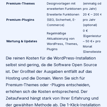
Premium-Themes
Designvorlagen mit
(einmalig oder
erweiterten Funktionen
pro Jahr)
I
Erweiterte Funktionen
20 € – 200 €
G
Premium-Plugins
(SEO, Sicherheit, E-
pro Jahr
Commerce)
(optional)
I
0 €
Regelmäßige
(Eigenleistung)
Aktualisierung von
(
Wartung & Updates
– 50 €+ pro
WordPress, Themes,
p
Monat
Plugins
E
(Dienstleister)
Die reinen Kosten für die WordPress-Installation
selbst sind gering, da die Software Open Source
ist. Der Großteil der Ausgaben entfällt auf das
Hosting und die Domain. Wenn Sie sich für
Premium-Themes oder -Plugins entscheiden,
erhöhen sich die Kosten entsprechend. Der
Zeitaufwand hängt stark von Ihrer Erfahrung und
der gewählten Methode ab. Die 1-Klick-Installation