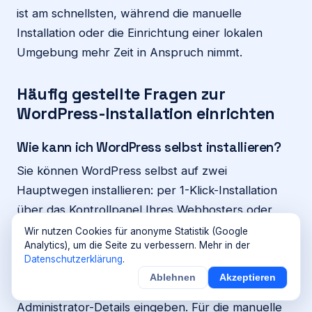
ist am schnellsten, während die manuelle
Installation oder die Einrichtung einer lokalen
Umgebung mehr Zeit in Anspruch nimmt.
Häufig gestellte Fragen zur
WordPress-Installation einrichten
Wie kann ich WordPress selbst installieren?
Sie können WordPress selbst auf zwei
Hauptwegen installieren: per 1-Klick-Installation
über das Kontrollpanel Ihres Webhosters oder
manuell. Die 1-Klick-Installation ist ideal für
Wir nutzen Cookies für anonyme Statistik (Google
Analytics), um die Seite zu verbessern. Mehr in der
Anfänger, da der Hoster die Datenbankerstellung
Datenschutzerklärung
.
und das Hochladen der Dateien automatisiert. Sie
Ablehnen
Akzeptieren
müssen lediglich die Domain auswählen und
Administrator-Details eingeben. Für die manuelle