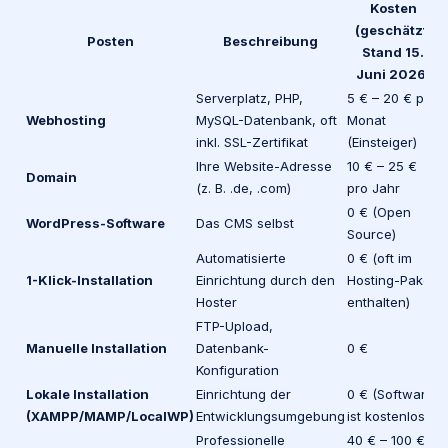
Kosten
(geschätzt,
Posten
Beschreibung
Stand 15.
Juni 2026)
Serverplatz, PHP,
5 € – 20 € pro
G
Webhosting
MySQL-Datenbank, oft
Monat
inkl. SSL-Zertifikat
(Einsteiger)
Ihre Website-Adresse
10 € – 25 €
G
Domain
(z. B. .de, .com)
pro Jahr
(
0 € (Open
G
WordPress-Software
Das CMS selbst
Source)
Automatisierte
0 € (oft im
S
1-Klick-Installation
Einrichtung durch den
Hosting-Paket
(
Hoster
enthalten)
FTP-Upload,
M
Manuelle Installation
Datenbank-
0 €
M
Konfiguration
Lokale Installation
Einrichtung der
0 € (Software
M
(XAMPP/MAMP/LocalWP)
Entwicklungsumgebung
ist kostenlos)
M
Professionelle
40 € – 100 €
G