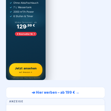
Ohne Abluftschlauch
7 L Wassertank
2000 m³/h Power
6 Stufen & Timer
Midea Sensicool · ab
129
,99 €
★ Bestseller Nr. 1
Jetzt ansehen
auf Amazon →
* Affiliate-Link · Preis Stand 06/2026
📣 Hier werben – ab 199 € →
ANZEIGE