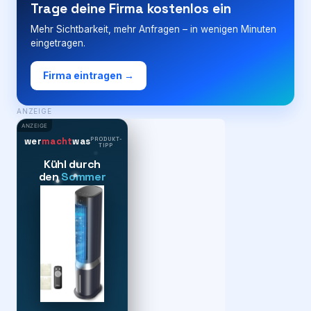
Trage deine Firma kostenlos ein
Mehr Sichtbarkeit, mehr Anfragen – in wenigen Minuten
eingetragen.
Firma eintragen →
ANZEIGE
ANZEIGE
PRODUKT-
wer
macht
was
TIPP
Kühl durch
den
Sommer