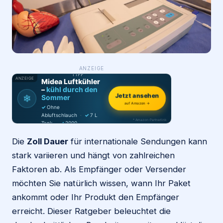
Login
Firma eintragen
WAS ·
ANZEIGE
WER
MACHT
PRODUKT-
TIPP
ANZEIGE
Midea Luftkühler
–
kühl durch den
❄
Jetzt ansehen
Sommer
auf Amazon →
✓
Ohne
Abluftschlauch
·
✓
7 L
* Amazon-Partnerlink
Tank
·
✓
2000
m³/h
·
✓
6 Stufen
Die
Zoll Dauer
für internationale Sendungen kann
stark variieren und hängt von zahlreichen
Faktoren ab. Als Empfänger oder Versender
möchten Sie natürlich wissen, wann Ihr Paket
ankommt oder Ihr Produkt den Empfänger
erreicht. Dieser Ratgeber beleuchtet die