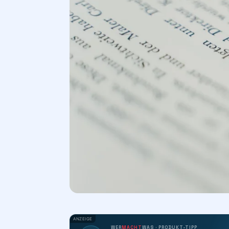
ANZEIGE
WER
MACHT
WAS · PRODUKT-TIPP