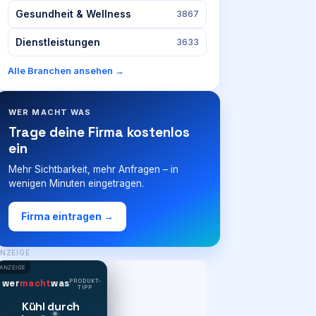
Gesundheit & Wellness
3867
Dienstleistungen
3633
Alle Branchen ansehen →
WER MACHT WAS
Trage deine Firma kostenlos
ein
Mehr Sichtbarkeit, mehr Anfragen – in
wenigen Minuten eingetragen.
Firma eintragen →
NZEIGE
ANZEIGE
PRODUKT-
wer
macht
was
TIPP
Kühl durch