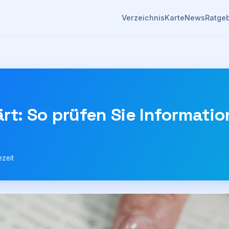
Verzeichnis
Karte
News
Ratge
rt: So prüfen Sie Informatio
ezeit