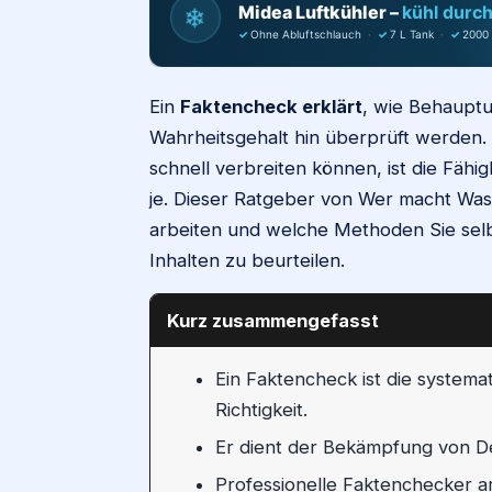
Midea Luftkühler –
kühl durc
❄
✓
Ohne Abluftschlauch
·
✓
7 L Tank
·
✓
2000
Ein
Faktencheck erklärt
, wie Behauptu
Wahrheitsgehalt hin überprüft werden. I
schnell verbreiten können, ist die Fähi
je. Dieser Ratgeber von Wer macht Was 
arbeiten und welche Methoden Sie sel
Inhalten zu beurteilen.
Kurz zusammengefasst
Ein Faktencheck ist die system
Richtigkeit.
Er dient der Bekämpfung von De
Professionelle Faktenchecker 