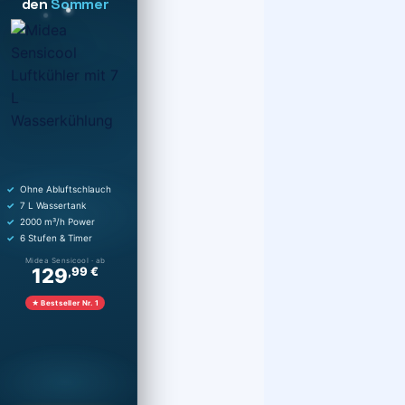
den
Sommer
Ohne Abluftschlauch
7 L Wassertank
2000 m³/h Power
6 Stufen & Timer
Midea Sensicool · ab
129
,99 €
★ Bestseller Nr. 1