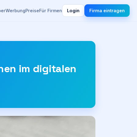
ber
Werbung
Preise
Für Firmen
Login
Firma eintragen
nen im digitalen