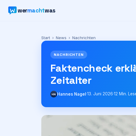
wer
macht
was
Start
›
News
›
Nachrichten
NACHRICHTEN
Faktencheck erklä
Zeitalter
·
13. Juni 2026
·
12
Min. Les
Hannes Nagel
HN