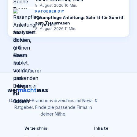
8. August 2026
·
10
Min.
RATGEBER DIY
Rasenpflege Anleitung: Schritt für Schritt
zum Traumrasen
8. August 2026
·
11
Min.
wer
macht
was
Das DACH-Branchenverzeichnis mit News &
Ratgeber. Finde die passende Firma in
deiner Nähe.
Verzeichnis
Inhalte