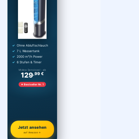
Ohne Abluftschlauch
7 L Wassertank
2000 m³/h Power
6 Stufen & Timer
Midea Sensicool · ab
129
,99 €
★ Bestseller Nr. 1
Jetzt ansehen
auf Amazon →