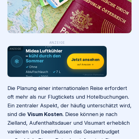
Login
Firma eintragen
WAS ·
ANZEIGE
WER
MACHT
PRODUKT-
TIPP
ANZEIGE
Midea Luftkühler
–
kühl durch den
Jetzt ansehen
❄
Sommer
auf Amazon →
✓
Ohne
Abluftschlauch
·
✓
7 L
* Amazon-Partnerlink
Tank
·
✓
2000
m³/h
·
✓
6 Stufen
Die Planung einer internationalen Reise erfordert
oft mehr als nur Flugtickets und Hotelbuchungen.
Ein zentraler Aspekt, der häufig unterschätzt wird,
sind die
Visum Kosten
. Diese können je nach
Zielland, Aufenthaltsdauer und Visumart erheblich
variieren und beeinflussen das Gesamtbudget