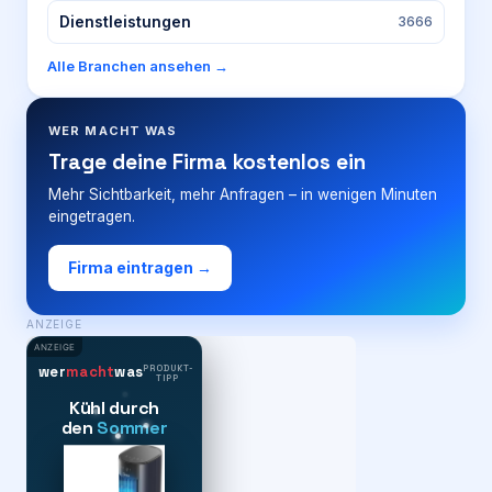
Dienstleistungen
3666
Alle Branchen ansehen →
WER MACHT WAS
Trage deine Firma kostenlos ein
Mehr Sichtbarkeit, mehr Anfragen – in wenigen Minuten
eingetragen.
Firma eintragen →
ANZEIGE
ANZEIGE
PRODUKT-
wer
macht
was
TIPP
Kühl durch
den
Sommer