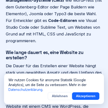
Management-Systeme (CMS)
wie WordPress (mit
dem Gutenberg-Editor oder Page Buildern wie
Elementor), Joomla oder Typo3 die beste Wahl.
Für Entwickler gibt es
Code-Editoren
wie Visual
Studio Code oder Sublime Text, um Websites von
Grund auf mit HTML, CSS und JavaScript zu
programmieren.
Wie lange dauert es, eine Website zu
erstellen?
Die Dauer für das Erstellen einer Website hängt
stark vom gewählten Ansatz und dem Umfang des
Projekts ab. Eine einfache Website mit einem
Wir nutzen Cookies für anonyme Statistik (Google
Analytics), um die Seite zu verbessern. Mehr in der
Homepage-Baukasten kann in wenigen Stunden
Datenschutzerklärung
.
bis zu einem Tag fertiggestellt sein, wenn alle
Ablehnen
Akzeptieren
Inhalte bereits vorliegen. Eine professionelle
Website mit einem CMS wie WordPress, die