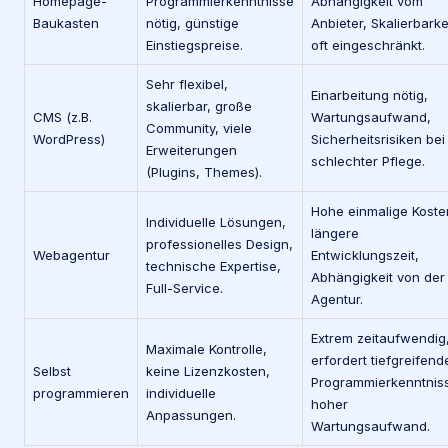
Homepage-
Programmierkenntnisse
Abhängigkeit vom
Baukasten
nötig, günstige
Anbieter, Skalierbarke
Einstiegspreise.
oft eingeschränkt.
Sehr flexibel,
Einarbeitung nötig,
skalierbar, große
CMS (z.B.
Wartungsaufwand,
Community, viele
WordPress)
Sicherheitsrisiken bei
Erweiterungen
schlechter Pflege.
(Plugins, Themes).
Hohe einmalige Koste
Individuelle Lösungen,
längere
professionelles Design,
Webagentur
Entwicklungszeit,
technische Expertise,
Abhängigkeit von der
Full-Service.
Agentur.
Extrem zeitaufwendig
Maximale Kontrolle,
erfordert tiefgreifend
Selbst
keine Lizenzkosten,
Programmierkenntnis
programmieren
individuelle
hoher
Anpassungen.
Wartungsaufwand.