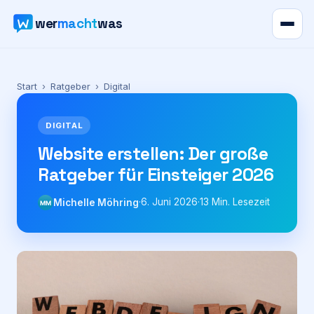
wer
macht
was
Verzeichnis
Start
›
Ratgeber
›
Digital
Karte
DIGITAL
News
Website erstellen: Der große
Ratgeber für Einsteiger 2026
Ratgeber
·
6. Juni 2026
·
13
Min. Lesezeit
Michelle Möhring
MM
Werbung
Preise
Für Firmen