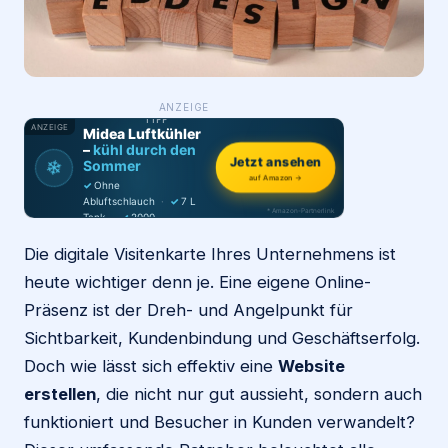
Login
WAS ·
ANZEIGE
WER
MACHT
PRODUKT-
Firma eintragen
TIPP
ANZEIGE
Midea Luftkühler
–
kühl durch den
Jetzt ansehen
❄
Sommer
auf Amazon →
✓
Ohne
Abluftschlauch
·
✓
7 L
* Amazon-Partnerlink
Tank
·
✓
2000
m³/h
·
✓
6 Stufen
Die digitale Visitenkarte Ihres Unternehmens ist
heute wichtiger denn je. Eine eigene Online-
Präsenz ist der Dreh- und Angelpunkt für
Sichtbarkeit, Kundenbindung und Geschäftserfolg.
Doch wie lässt sich effektiv eine
Website
erstellen
, die nicht nur gut aussieht, sondern auch
funktioniert und Besucher in Kunden verwandelt?