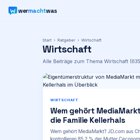
wer
macht
was
Start
›
Ratgeber
›
Wirtschaft
Wirtschaft
Alle Beiträge zum Thema
Wirtschaft
(635
WIRTSCHAFT
Wem gehört MediaMarkt
die Familie Kellerhals
Wem gehört MediaMarkt? JD.com aus China
kontrollieren 85,2 % der Mutter Ceconom