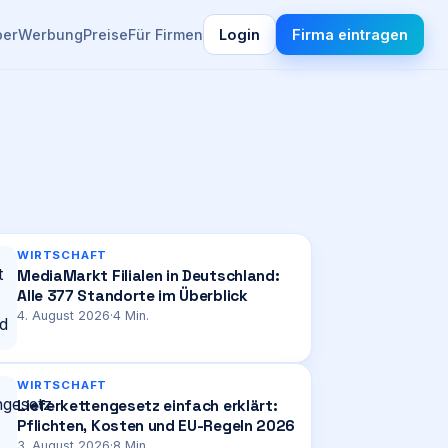
ber
Werbung
Preise
Für Firmen
Login
Firma eintragen
WIRTSCHAFT
MediaMarkt Filialen in Deutschland:
Alle 377 Standorte im Überblick
4. August 2026
·
4
Min.
WIRTSCHAFT
Lieferkettengesetz einfach erklärt:
Pflichten, Kosten und EU-Regeln 2026
3. August 2026
·
8
Min.