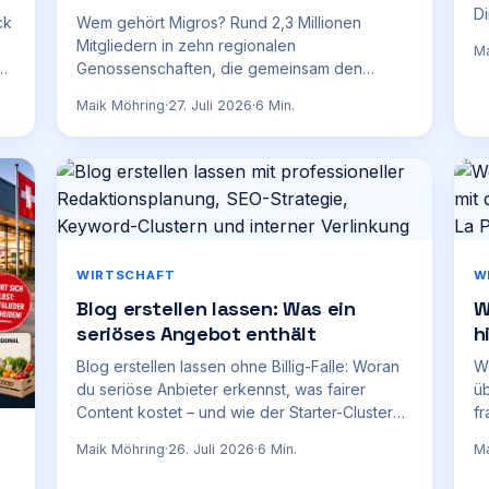
Di
ck
Wem gehört Migros? Rund 2,3 Millionen
Ab
Mitgliedern in zehn regionalen
Ma
nd
Genossenschaften, die gemeinsam den
Migros-Genossenschafts-Bund in Zürich
Maik Möhring
·
27. Juli 2026
·
6
Min.
tragen.
WIRTSCHAFT
W
Blog erstellen lassen: Was ein
W
seriöses Angebot enthält
h
Blog erstellen lassen ohne Billig-Falle: Woran
W
du seriöse Anbieter erkennst, was fairer
üb
Content kostet – und wie der Starter-Cluster
fr
funktioniert.
de
Maik Möhring
·
26. Juli 2026
·
6
Min.
Ma