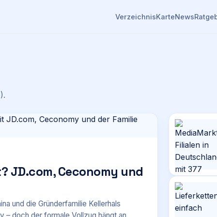
Verzeichnis
Karte
News
Ratge
)
.
? JD.com, Ceconomy und
 und die Gründerfamilie Kellerhals
y – doch der formale Vollzug hängt an