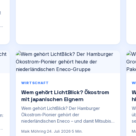
t
-
WIRTSCHAFT
W
Wem gehört LichtBlick? Ökostrom
W
mit japanischen Eignern
h
Wem gehört LichtBlick? Der Hamburger
W
Ökostrom-Pionier gehört der
üb
n:
niederländischen Eneco – und damit Mitsubishi
se
(80 %) und Chubu (20 %) aus Japan.
Mi
im
Maik Möhring
·
24. Juli 2026
·
5
Min.
Ma