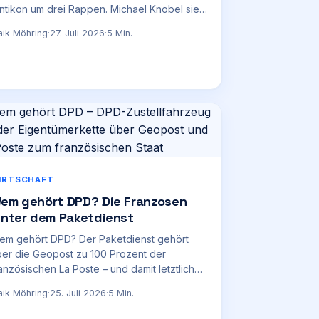
ntikon um drei Rappen. Michael Knobel sieht
sicht dahinter.
ik Möhring
·
27. Juli 2026
·
5
Min.
IRTSCHAFT
em gehört DPD? Die Franzosen
inter dem Paketdienst
em gehört DPD? Der Paketdienst gehört
er die Geopost zu 100 Prozent der
anzösischen La Poste – und damit letztlich
m französischen Staat.
ik Möhring
·
25. Juli 2026
·
5
Min.